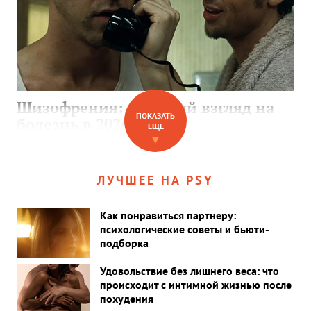
Шизофрения: научный взгляд на
ПОКАЗАТЬ
болезнь в 2026 году
ЕЩЕ
▼
ЛУЧШЕЕ НА PSY
Как понравиться партнеру:
психологические советы и бьюти-
подборка
Удовольствие без лишнего веса: что
происходит с интимной жизнью после
похудения