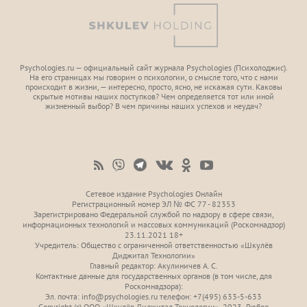
Psychologies.ru — официальный сайт журнала Psychologies (Психoлоджиc).
На его страницах мы говорим о психологии, о смысле того, что с нами
происходит в жизни, — интересно, просто, ясно, не искажая сути. Каковы
скрытые мотивы наших поступков? Чем определяется тот или иной
жизненный выбор? В чем причины наших успехов и неудач?
Сетевое издание Psychologies Онлайн
Регистрационный номер ЭЛ № ФС 77 - 82353
Зарегистрировано Федеральной службой по надзору в сфере связи,
информационных технологий и массовых коммуникаций (Роскомнадзор)
23.11.2021 18+
Учредитель: Общество с ограниченной ответственностью «Шкулёв
Диджитал Технологии»
Главный редактор: Акулиничев А. С.
Контактные данные для государственных органов (в том числе, для
Роскомнадзора):
Эл. почта: info@psychologies.ru телефон: +7(495) 633-5-633
Copyright (с) ООО «Шкулёв Диджитал Технологии», 2023. Любое