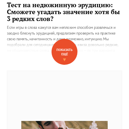
Тест на недюжинную эрудицию:
Сможете угадать значение хотя бы
3 редких слов?
Если игры в слова кажутся вам неплохим способом развлечься и
заодно блеснуть эрудицией, предлагаем проверить на практике
свою память, начитанность и даже, возможно, интуицию. Мы
подобрали для сегодняшнего словесного квиза довольно редкие,
ПОКАЗАТЬ
не общеизвестные слова, и к каждому из них — по три варианта
ЕЩЁ
значений. Выбирайте тот вариант, который посчитаете самым
▼
похожим на правду.