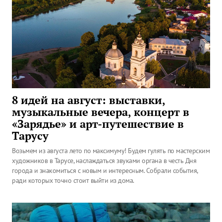
8 идей на август: выставки,
музыкальные вечера, концерт в
«Зарядье» и арт-путешествие в
Тарусу
Возьмем из августа лето по максимуму! Будем гулять по мастерским
художников в Тарусе, наслаждаться звуками органа в честь Дня
города и знакомиться с новым и интересным. Собрали события,
ради которых точно стоит выйти из дома.