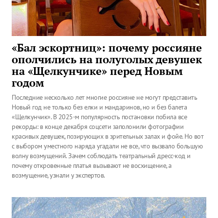
«Бал эскортниц»: почему россияне
ополчились на полуголых девушек
на «Щелкунчике» перед Новым
годом
Последние несколько лет многие россияне не могут представить
Новый год не только без елки и мандаринов, но и без балета
«Щелкунчик». В 2025-м популярность постановки побила все
рекорды: в конце декабря соцсети заполонили фотографии
красивых девушек, позирующих в зрительных залах и фойе. Но вот
с выбором уместного наряда угадали не все, что вызвало большую
волну возмущений. Зачем соблюдать театральный дресс-код и
почему откровенные платья вызывают не восхищение, а
возмущение, узнали у экспертов.