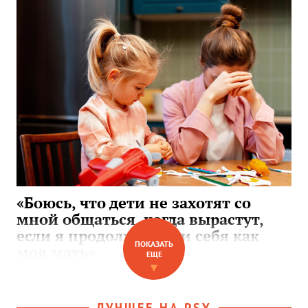
«Боюсь, что дети не захотят со
мной общаться, когда вырастут,
если я продолжу вести себя как
ПОКАЗАТЬ
моя мать»
ЕЩЕ
▼
ЛУЧШЕЕ НА PSY