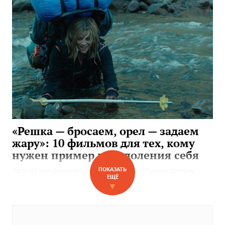
«Решка — бросаем, орел — задаем
жару»: 10 фильмов для тех, кому
нужен пример преодоления себя
ПОКАЗАТЬ
Часть из этих фильмов сняты по реальным событиям, поэтому
ЕЩЁ
отмахнуться с привычным «такое только в кино и бывает» у вас
▼
точно не выйдет.