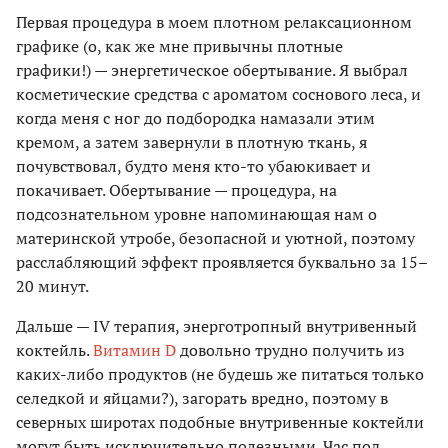
Первая процедура в моем плотном релаксационном
графике (о, как же мне привычны плотные
графики!) — энергетическое обертывание. Я выбрал
косметические средства с ароматом соснового леса, и
когда меня с ног до подбородка намазали этим
кремом, а затем завернули в плотную ткань, я
почувствовал, будто меня кто-то убаюкивает и
покачивает. Обертывание — процедура, на
подсознательном уровне напоминающая нам о
материнской утробе, безопасной и уютной, поэтому
расслабляющий эффект проявляется буквально за 15–
20 минут.
Дальше — IV терапия, энерготропный внутривенный
коктейль.
Витамин D
довольно трудно получить из
каких-либо продуктов (не будешь же питаться только
селедкой и яйцами?), загорать вредно, поэтому в
северных широтах подобные внутривенные коктейли
могут быть исключительно полезными. Час под