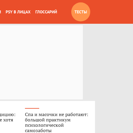
И
PSY В ЛИЦАХ
ГЛОССАРИЙ
ТЕСТЫ
дицию:
Спа и масочки не работают:
е хотя
большой практикум
психологической
самозаботы