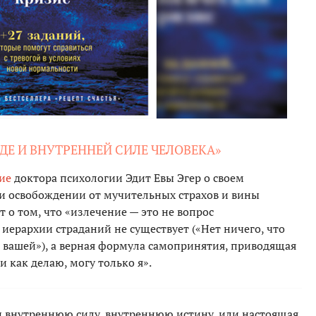
БОДЕ И ВНУТРЕННЕЙ СИЛЕ ЧЕЛОВЕКА»
ние
доктора психологии Эдит Евы Эгер о своем
и освобождении от мучительных страхов и вины
 о том, что «излечение — это не вопрос
 иерархии страданий не существует («Нет ничего, что
е вашей»), а верная формула самопринятия, приводящая
и как делаю, могу только я».
ти внутреннюю силу, внутреннюю истину, или настоящая