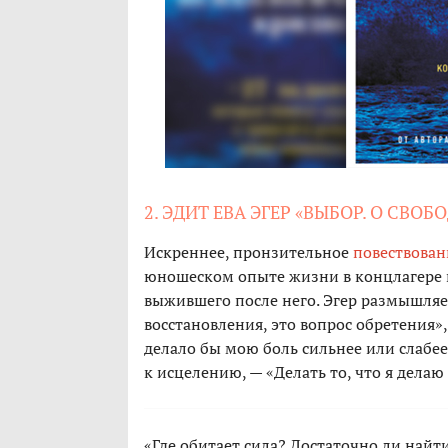
2. ЭДИТ ЕВА ЭГЕР «ВЫБОР. О СВО
Искреннее, пронзительное
повествова
юношеском опыте жизни в концлагере 
выжившего после него. Эгер размышляет
восстановления, это вопрос обретения»,
делало бы мою боль сильнее или слабе
к исцелению, — «Делать то, что я делаю 
«Где обитает сила? Достаточно ли най