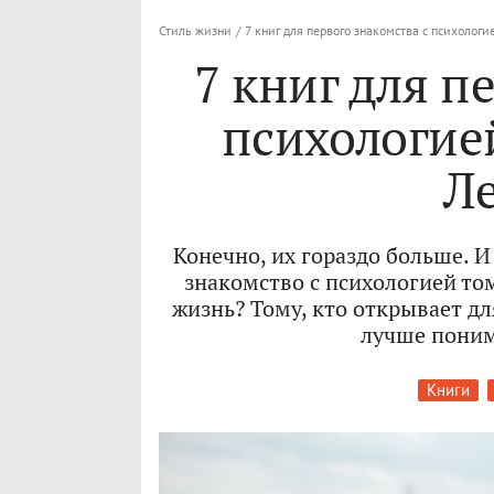
Стиль жизни
/
7 книг для первого знакомства с психолог
7 книг для п
психологие
Л
Конечно, их гораздо больше. И
знакомство с психологией том
жизнь? Тому, кто открывает д
лучше поним
Книги