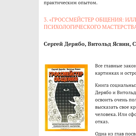
практическим опытом.
3. «ГРОССМЕЙСТЕР ОБЩЕНИЯ: И
ПСИХОЛОГИЧЕСКОГО МАСТЕРСТВ
Сергей Дерябо, Витольд Ясвин, 
Все главные зак
картинках и ост
Книга социальных
Дерябо и Витольд
освоить очень по
высказать свое к
человека. Или сф
отказ.
Одна из глав пос