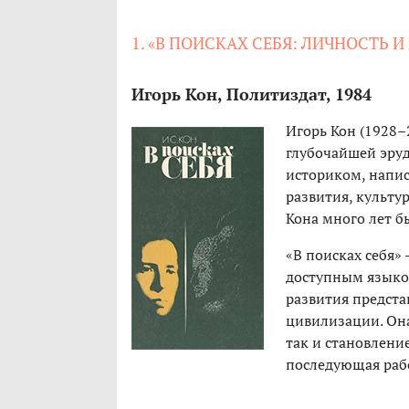
1. «В ПОИСКАХ СЕБЯ: ЛИЧНОСТЬ 
Игорь Кон, Политиздат, 1984
Игорь Кон (1928–
глубочайшей эру
историком, напис
развития, культ
Кона много лет б
«В поисках себя» 
доступным языко
развития предста
цивилизации. Она
так и становлени
последующая рабо