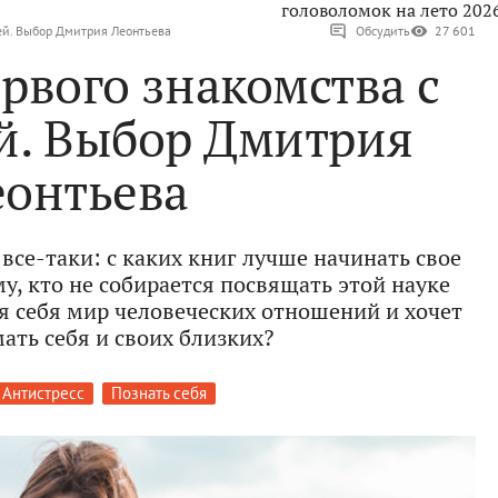
головоломок на лето 202
ией. Выбор Дмитрия Леонтьева
Обсудить
27 601
ервого знакомства с
й. Выбор Дмитрия
еонтьева
 все-таки: с каких книг лучше начинать свое
у, кто не собирается посвящать этой науке
ля себя мир человеческих отношений и хочет
ать себя и своих близких?
Антистресс
Познать себя