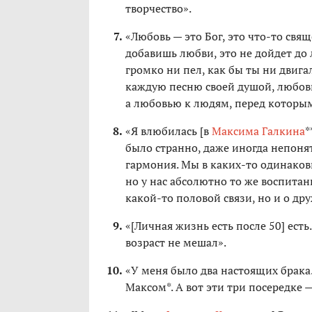
творчество».
«Любовь — это Бог, это что-то свящ
добавишь любви, это не дойдет до 
громко ни пел, как бы ты ни двигал
каждую песню своей душой, любовью
а любовью к людям, перед которы
«Я влюбилась [в
Максима Галкина
*
было странно, даже иногда непоня
гармония. Мы в каких-то одинаковы
но у нас абсолютно то же воспитан
какой-то половой связи, но и о др
«[Личная жизнь есть после 50] есть
возраст не мешал».
«У меня было два настоящих брака
Максом*. А вот эти три посередке 