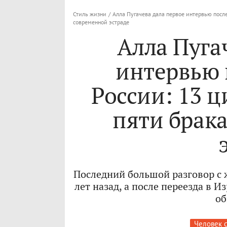
Стиль жизни
/
Алла Пугачева дала первое интервью после
современной эстраде
Алла Пуга
интервью 
России: 13 ц
пяти брак
Последний большой разговор с 
лет назад, а после переезда в И
об
Человек 