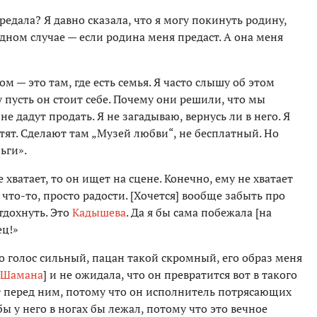
редала? Я давно сказала, что я могу покинуть родину,
дном случае — если родина меня предаст. А она меня
ом — это там, где есть семья. Я часто слышу об этом
у пусть он стоит себе. Почему они решили, что мы
е дадут продать. Я не загадываю, вернусь ли в него. Я
тят. Сделают там „Музей любви“, не бесплатный. Но
ьги».
е хватает, то он ищет на сцене. Конечно, ему не хватает
 что-то, просто радости. [Хочется] вообще забыть про
тдохнуть. Это
Кадышева
. Да я бы сама побежала [на
ец!»
что голос сильный, пацан такой скромный, его образ меня
Шамана
] и не ожидала, что он превратится вот в такого
ет перед ним, потому что он исполнитель потрясающих
ы у него в ногах бы лежал, потому что это вечное