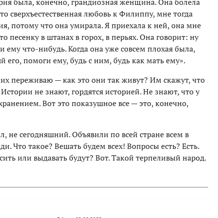
рия была, конечно, грандиозная женщина. Она болела
сто сверхъестественная любовь к Филиппу, мне тогда
ия, потому что она умирала. Я приехала к ней, она мне
то песенку в штанах в горох, в перьях. Она говорит: ну
и ему что-нибудь. Когда она уже совсем плохая была,
й его, помоги ему, будь с ним, будь как мать ему».
 них переживаю — как это они так живут? Им скажут, что
 Истории не знают, гордятся историей. Не знают, что у
хранением. Вот это показушное все — это, конечно,
л, не сегодняшний. Объявили по всей стране всем в
и. Что такое? Вешать будем всех! Вопросы есть? Есть.
сить или выдавать будут? Вот. Такой терпеливый народ.