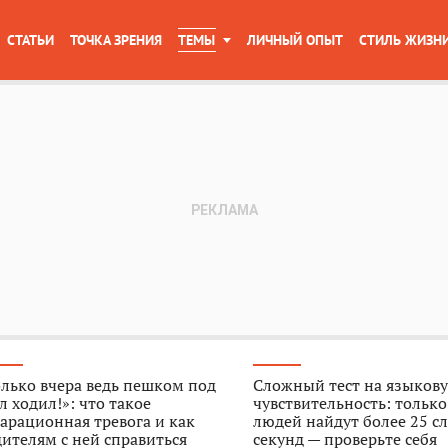
СТАТЬИ
ТОЧКА ЗРЕНИЯ
ТЕМЫ
ЛИЧНЫЙ ОПЫТ
СТИЛЬ ЖИЗН
лько вчера ведь пешком под
Сложный тест на языков
л ходил!»: что такое
чувствительность: тольк
арационная тревога и как
людей найдут более 25 сл
ителям с ней справиться
секунд — проверьте себя