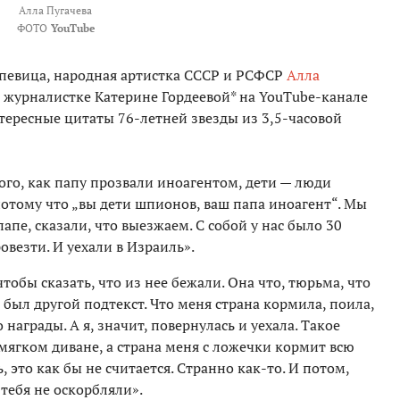
Алла Пугачева
ФОТО
YouTube
я певица, народная артистка СССР и РСФСР
Алла
журналистке Катерине Гордеевой* на YouTube-канале
тересные цитаты 76-летней звезды из 3,5-часовой
ого, как папу прозвали иноагентом, дети — люди
потому что „вы дети шпионов, ваш папа иноагент“. Мы
пе, сказали, что выезжаем. С собой у нас было 30
везти. И уехали в Израиль».
чтобы сказать, что из нее бежали. Она что, тюрьма, что
м был другой подтекст. Что меня страна кормила, поила,
 награды. А я, значит, повернулась и уехала. Такое
 мягком диване, а страна меня с ложечки кормит всю
ь, это как бы не считается. Странно как-то. И потом,
 тебя не оскорбляли».