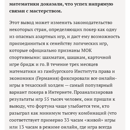
математики доказали, что успех напрямую
связан с мастерством.
Этот вывод может изменить законодательство
некоторых стран, определяющих покер как одну
из опасных азартных игр, и даст ему возможность
присоединиться к семейству логических игр,
которые официально признаны МОК
спортивными: шахматам, шашкам, карточной
игре бридж и го. В течение трех месяцев
математики из гамбургского Института права и
экономики (Германия) фиксировали все онлайн-
игры в техасский холдем — самый популярный
вариант покера в Интернете. Проанализировав
результаты игр 55 тысяч человек, они пришли к
выводу, что фортуна чаще улыбается тем, кто
разыграл как минимум тысячу комбинаций (что
соответствует примерно 33 часам «живой» игры
или 13 часам в режиме онлайн, где игра всегда