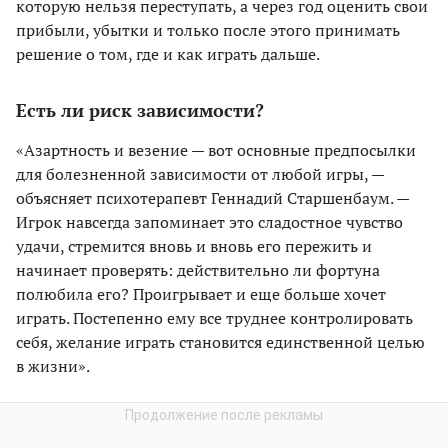
которую нельзя переступать, а через год оценить свои
прибыли, убытки и только после этого принимать
решение о том, где и как играть дальше.
Есть ли риск зависимости?
«Азартность и везение — вот основные предпосылки
для болезненной зависимости от любой игры, —
объясняет психотерапевт Геннадий Старшенбаум. —
Игрок навсегда запоминает это сладостное чувство
удачи, стремится вновь и вновь его пережить и
начинает проверять: действительно ли фортуна
полюбила его? Проигрывает и еще больше хочет
играть. Постепенно ему все труднее контролировать
себя, желание играть становится единственной целью
в жизни».