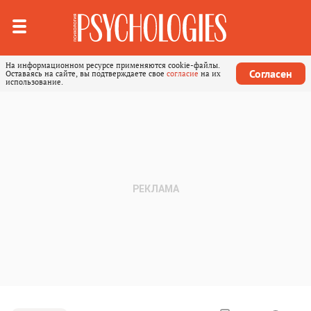
На информационном ресурсе применяются cookie-файлы.
Согласен
Оставаясь на сайте, вы подтверждаете свое
согласие
на их
использование.