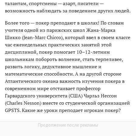
талантам, спортсмены — азарт, писатели —
возможность наблюдать за поведением других людей.
Более того — покер преподают в школах! По словам
учителя одной из парижских школ Жана-Марка
Шикко (Jean-Marc Chicco), который ввел в своем классе
час еженедельных практических занятий этой
дисциплиной, покер помогает 10–12-летним
школьникам побороть волнение, стать терпеливее,
развить логику, дедуктивное мышление и
математические способности. А на другой стороне
Атлантического океана важность изучения покера в
современном мире отстаивает профессор
Гарвардского университета (США) Чарльз Нессон
(Charles Nesson) вместе со студенческой организацией
GPSTS. Какие же уроки преподает игрокам покер?