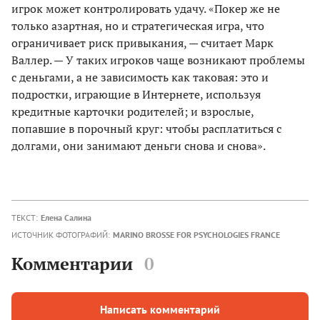
игрок может контролировать удачу. «Покер же не
только азартная, но и стратегическая игра, что
ограничивает риск привыкания, — считает Марк
Валлер. — У таких игроков чаще возникают проблемы
с деньгами, а не зависимость как таковая: это и
подростки, играющие в Интернете, используя
кредитные карточки родителей; и взрослые,
попавшие в порочный круг: чтобы расплатиться с
долгами, они занимают деньги снова и снова».
ТЕКСТ:
Елена Салина
ИСТОЧНИК ФОТОГРАФИЙ:
MARINO BROSSE FOR PSYCHOLOGIES FRANCE
Комментарии
0
Написать комментарий