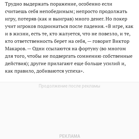
Трудно выдержать поражение, особенно если
считаешь себя непобедимым; непросто продолжать
игру, потеряв (как и выиграв) много денег. Но покер
учит игроков подниматься после падения. «В игре, как
и в жизни, есть те, кто жалуется, что не повезло, и те,
кто ответственность берет на себя, — говорит Виктор
Макаров. — Одни ссылаются на фортуну (во многом
для того, чтобы не подвергать сомнению собственные
действия); другие прилагают еще больше усилий и,
как правило, добиваются успеха».