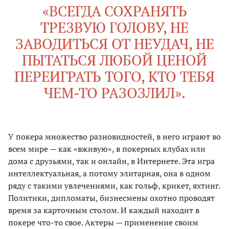
«ВСЕГДА СОХРАНЯТЬ
ТРЕЗВУЮ ГОЛОВУ, НЕ
ЗАВОДИТЬСЯ ОТ НЕУДАЧ, НЕ
ПЫТАТЬСЯ ЛЮБОЙ ЦЕНОЙ
ПЕРЕИГРАТЬ ТОГО, КТО ТЕБЯ
ЧЕМ-ТО РАЗОЗЛИЛ».
У покера множество разновидностей, в него играют во
всем мире — как «вживую», в покерных клубах или
дома с друзьями, так и онлайн, в Интернете. Эта игра
интеллектуальная, а потому элитарная, она в одном
ряду с такими увлечениями, как гольф, крикет, яхтинг.
Политики, дипломаты, бизнесмены охотно проводят
время за карточным столом. И каждый находит в
покере что-то свое. Актеры — применение своим