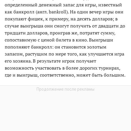
определенный денежный запас для игры, известный
как банкролл (англ. bankroll). На один вечер игры они
покупают фишек, к примеру, на десять долларов; в
случае выигрыша они смогут получить от двадцати до
тридцати долларов, проиграв же, потратят сумму,
сопоставимую с ценой билета в кино. Выигрыши
пополняют банкролл: он становится золотым
запасом, растущим по мере того, как улучшается игра
его хозяина. В результате игрок получает
возможность участвовать в более дорогих турнирах,
где и выигрыш, соответственно, может быть большим.