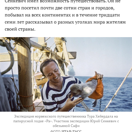
Сенкевич имел возможность путешествовать. Он не
просто посетил почти две сотни стран и городов,
побывал на всех континентах и в течение тридцати
семи лет рассказывал о разных уголках мира жителям
своей страны.
Экспедиция норвежского путешественника Тура Хейердала на
папирусной лодке «Ра». Участник экспедиции Юрий Сенкевич с
обезьяной Сафи
ФОТО
ИТАР-ТАСС