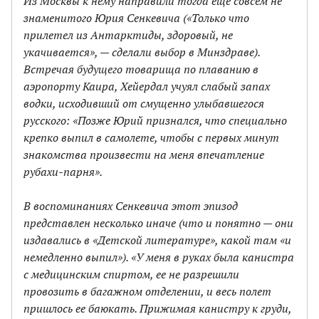
Из Москвы к нему направили тогда еще совсем не
знаменитого Юрия Сенкевича («Только что
прилетел из Антарктиды, здоровый, не
укачивается», — сделали выбор в Минздраве).
Встречая будущего товарища по плаванию в
аэропорту Каира, Хейердал учуял слабый запах
водки, исходивший от смущенно улыбавшегося
русского: «Позже Юрий признался, что специально
крепко выпил в самолете, чтобы с первых минут
знакомства произвести на меня впечатление
рубахи-парня».
В воспоминаниях Сенкевича этот эпизод
представлен несколько иначе (что и понятно — они
издавались в «Детской литературе», какой там «и
немедленно выпил»). «У меня в руках была канистра
с медицинским спиртом, ее не разрешили
провозить в багажном отделении, и весь полет
пришлось ее баюкать. Прижимая канистру к груди,