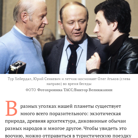
Тур Хейердал, Юрий Сенкевич и летчик-космонавт Олег Атьков (слева
направо) во время беседы
ФОТО
Фотохроника ТАСС/Виктор Великжанин
В
разных уголках нашей планеты существует
много всего поразительного: экзотическая
природа, древняя архитектура, диковинные обычаи
разных народов и многое другое. Чтобы увидеть это
воочию, можно отправиться в туристическую поездку