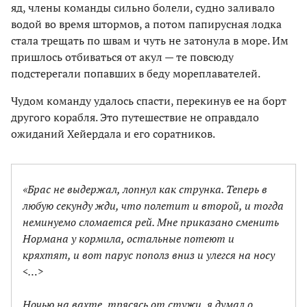
яд, члены команды сильно болели, судно заливало
водой во время штормов, а потом папирусная лодка
стала трещать по швам и чуть не затонула в море. Им
пришлось отбиваться от акул — те повсюду
подстерегали попавших в беду мореплавателей.
Чудом команду удалось спасти, перекинув ее на борт
другого корабля. Это путешествие не оправдало
ожиданий Хейердала и его соратников.
«Брас не выдержал, лопнул как струнка. Теперь в
любую секунду жди, что полетит и второй, и тогда
неминуемо сломается рей. Мне приказано сменить
Нормана у кормила, остальные потеют и
кряхтят, и вот парус пополз вниз и улегся на носу
<…>
Ночью на вахте, трясясь от стужи, я думал о