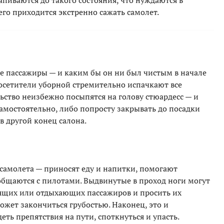
пиваются до такого состояния, что нуждаются в
го приходится экстренно сажать самолет.
се пассажиры — и каким бы он ни был чистым в начале
осетители уборной стремительно испачкают все
ьство неизбежно посыпятся на голову стюардесс — и
самостоятельно, либо попросту закрывать до посадки
в другой конец салона.
 самолета — приносят еду и напитки, помогают
общаются с пилотами. Выдвинутые в проход ноги могут
ящих или отдыхающих пассажиров и просить их
может закончиться грубостью. Наконец, это и
ть препятствия на пути, споткнуться и упасть.