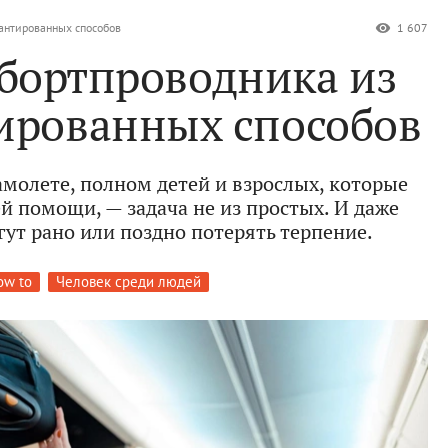
рантированных способов
1 607
 бортпроводника из
тированных способов
амолете, полном детей и взрослых, которые
й помощи, — задача не из простых. И даже
ут рано или поздно потерять терпение.
ow to
Человек среди людей