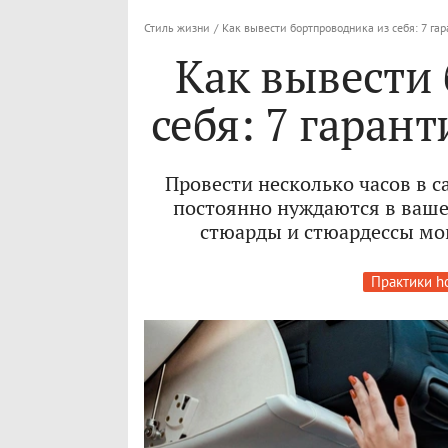
Стиль жизни
/
Как вывести бортпроводника из себя: 7 га
Как вывести
себя: 7 гаран
Провести несколько часов в с
постоянно нуждаются в ваше
стюарды и стюардессы мог
Практики h