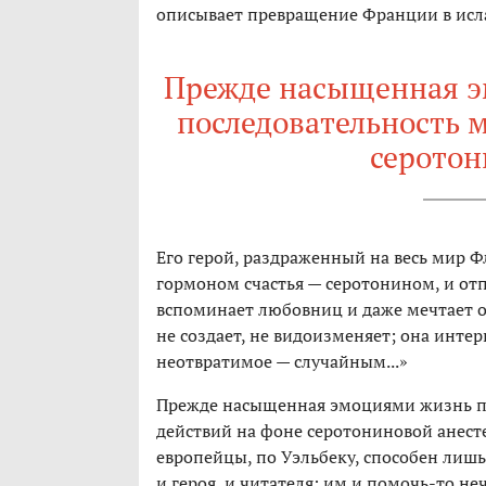
описывает превращение Франции в исла
Прежде насыщенная э
последовательность 
серотон
Его герой, раздраженный на весь мир Ф
гормоном счастья — серотонином, и отп
вспоминает любовниц и даже мечтает о
не создает, не видоизменяет; она инте
неотвратимое — случайным...»
Прежде насыщенная эмоциями жизнь пр
действий на фоне серотониновой анест
европейцы, по Уэльбеку, способен лишь
и героя, и читателя: им и помочь-то не