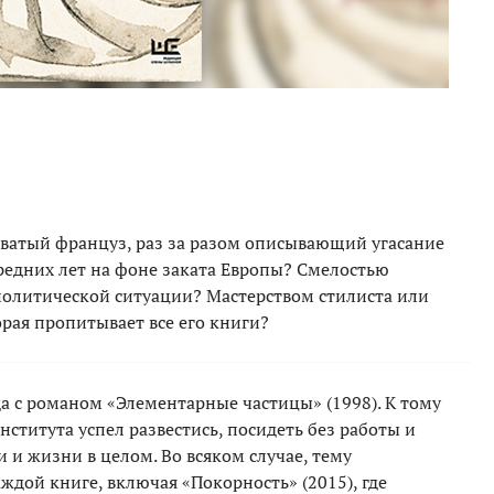
оватый француз, раз за разом описывающий угасание
редних лет на фоне заката Европы? Смелостью
олитической ситуации? Мастерством стилиста или
орая пропитывает все его книги?
да с романом «Элементарные частицы» (1998). К тому
титута успел развестись, посидеть без работы и
 и жизни в целом. Во всяком случае, тему
ждой книге, включая «Покорность» (2015), где