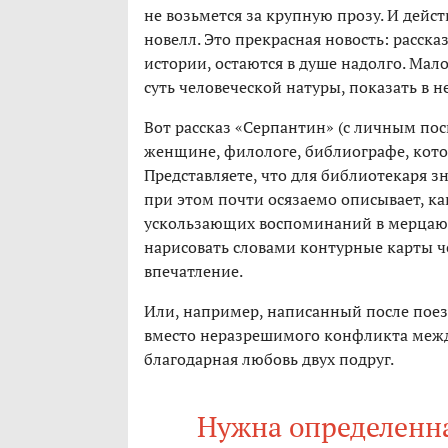
не возьмется за крупную прозу. И дейст
новелл. Это прекрасная новость: расск
истории, остаются в душе надолго. Мал
суть человеческой натуры, показать в н
Вот рассказ «Серпантин» (с личным по
женщине, филологе, библиографе, котор
Представляете, что для библиотекаря з
при этом почти осязаемо описывает, ка
ускользающих воспоминаний в мерцающ
нарисовать словами контурные карты че
впечатление.
Или, например, написанный после поез
вместо неразрешимого конфликта меж
благодарная любовь двух подруг.
Нужна определенна