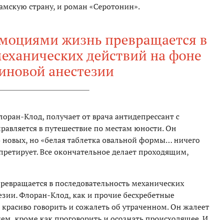
мскую страну, и роман «Серотонин».
моциями жизнь превращается в
механических действий на фоне
иновой анестезии
лоран-Клод, получает от врача антидепрессант с
равляется в путешествие по местам юности. Он
 новых, но «белая таблетка овальной формы… ничего
рпретирует. Все окончательное делает проходящим,
евращается в последовательность механических
езии. Флоран-Клод, как и прочие бесхребетные
 красиво говорить и сожалеть об утраченном. Он жалеет
чем, кроме как проговорить и осознать происходящее. И