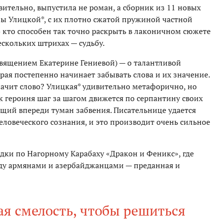
вительно, выпустила не роман, а сборник из 11 новых
азы Улицкой*, с их плотно сжатой пружиной частной
о кто способен так точно раскрыть в лаконичном сюжете
ескольких штрихах — судьбу.
священием Екатерине Гениевой) — о талантливой
ая постепенно начинает забывать слова и их значение.
начит слово? Улицкая* удивительно метафорично, но
к героиня шаг за шагом движется по серпантину своих
ий впереди туман забвения. Писательнице удается
ловеческого сознания, и это производит очень сильное
дки по Нагорному Карабаху «Дракон и Феникс», где
ду армянами и азербайджанцами — преданная и
я смелость, чтобы решиться