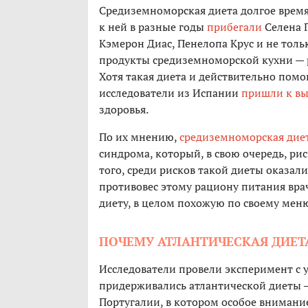
Средиземноморская диета долгое время о
к ней в разные годы
прибегали
Селена 
Кэмерон Диас, Пенелопа Крус и не толь
продукты средиземноморской кухни — р
Хотя такая диета и действительно помо
исследователи из Испании
пришли к вы
здоровья.
По их мнению,
средиземноморская дие
синдрома, который, в свою очередь, ри
того, среди рисков такой диеты оказал
противовес этому рациону питания вра
диету, в целом похожую по своему меню
ПОЧЕМУ АТЛАНТИЧЕСКАЯ ДИЕТ
Исследователи провели эксперимент с у
придерживались атлантической диеты —
Португалии, в котором особое вниман