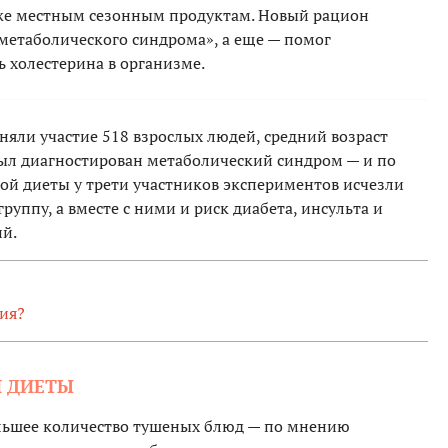
кже местным сезонным продуктам. Новый рацион
 метаболического синдрома», а еще — помог
ь холестерина в организме.
няли участие 518 взрослых людей, средний возраст
 был диагностирован метаболический синдром — и по
ой диеты у трети участников экспериментов исчезли
руппу, а вместе с ними и риск диабета, инсульта и
ий.
ния?
Й ДИЕТЫ
ольшее количество тушеных блюд — по мнению