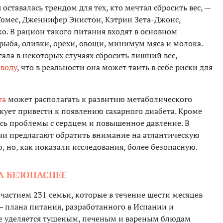
ставалась трендом для тех, кто мечтал сбросить вес, —
Гомес, Дженнифер Энистон, Кэтрин Зета-Джонс,
ко. В рацион такого питания входят в основном
ыба, оливки, орехи, овощи, минимум мяса и молока.
гала в некоторых случаях сбросить лишний вес,
воду
, что в реальности она может таить в себе риски для
та
может располагать к развитию метаболического
скует привести к появлению сахарного диабета. Кроме
ись проблемы с сердцем и повышенное давление. В
чи предлагают обратить внимание на атлантическую
, но, как показали исследования, более безопасную.
А БЕЗОПАСНЕЕ
частием 231 семьи, которые в течение шести месяцев
 плана питания, разработанного в Испании и
ие уделяется тушеным, печеным и вареным блюдам