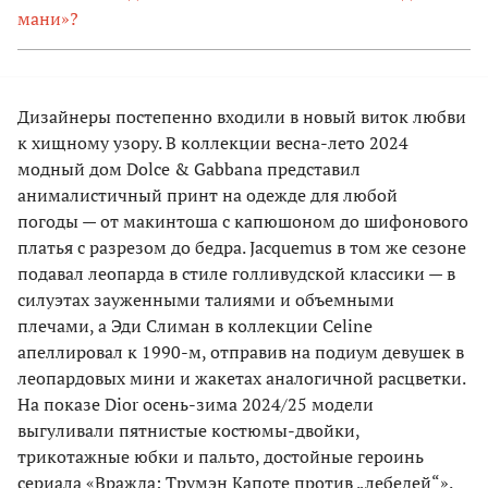
мани»?
Дизайнеры постепенно входили в новый виток любви
к хищному узору. В коллекции весна-лето 2024
модный дом Dolce & Gabbana представил
анималистичный принт на одежде для любой
погоды — от макинтоша с капюшоном до шифонового
платья с разрезом до бедра. Jacquemus в том же сезоне
подавал леопарда в стиле голливудской классики — в
силуэтах зауженными талиями и объемными
плечами, а Эди Слиман в коллекции Celine
апеллировал к 1990-м, отправив на подиум девушек в
леопардовых мини и жакетах аналогичной расцветки.
На показе Dior осень-зима 2024/25 модели
выгуливали пятнистые костюмы-двойки,
трикотажные юбки и пальто, достойные героинь
сериала «Вражда: Трумэн Капоте против „лебедей“».