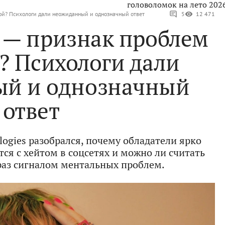
головоломок на лето 202
ой? Психологи дали неожиданный и однозначный ответ
5
12 471
 — признак проблем
? Психологи дали
й и однозначный
ответ
logies разобрался, почему обладатели ярко
ся с хейтом в соцсетях и можно ли считать
аз сигналом ментальных проблем.