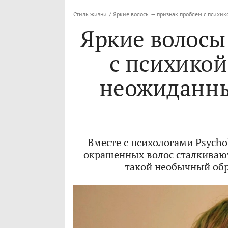
Стиль жизни
/
Яркие волосы — признак проблем с психик
Яркие волосы
с психикой
неожиданны
Вместе с психологами Psycho
окрашенных волос сталкивают
такой необычный обр