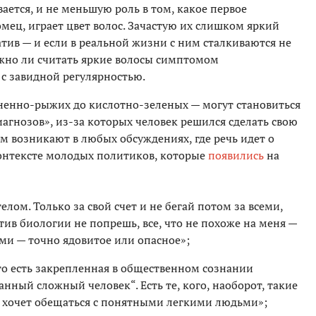
ается, и не меньшую роль в том, какое первое
мец, играет цвет волос. Зачастую их слишком яркий
тив — и если в реальной жизни с ним сталкиваются не
можно ли считать яркие волосы симптомом
 с завидной регулярностью.
огненно-рыжих до кислотно-зеленых — могут становиться
агнозов», из-за которых человек решился сделать свою
м возникают в любых обсуждениях, где речь идет о
онтексте молодых политиков, которые
появились
на
елом. Только за свой счет и не бегай потом за всеми,
тив биологии не попрешь, все, что не похоже на меня —
ми — точно ядовитое или опасное»;
о есть закрепленная в общественном сознании
нный сложный человек“. Есть те, кого, наоборот, такие
 хочет обещаться с понятными легкими людьми»;