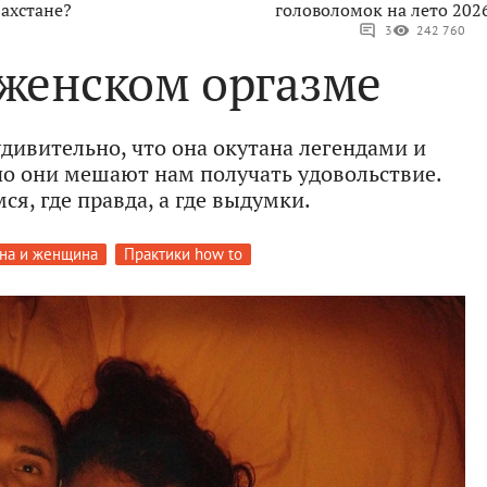
ахстане?
головоломок на лето 202
3
242 760
 женском оргазме
ивительно, что она окутана легендами и
о они мешают нам получать удовольствие.
ся, где правда, а где выдумки.
на и женщина
Практики how to