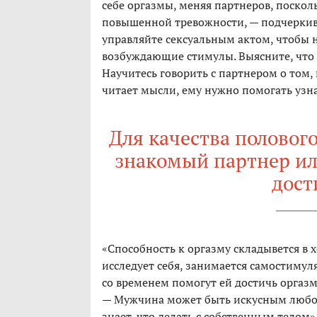
себе оргазмы, меняя партнеров, поскол
повышенной тревожности, — подчеркива
управляйте сексуальным актом, чтобы н
возбуждающие стимулы. Выясните, что г
Научитесь говорить с партнером о том,
читает мысли, ему нужно помогать узнав
Для качества полового
знакомый партнер ил
дост
«Способность к оргазму складывется в 
исследует себя, занимается самостимул
со временем помогут ей достичь оргазм
— Мужчина может быть искусным любов
знает, что делать с собственным телом»