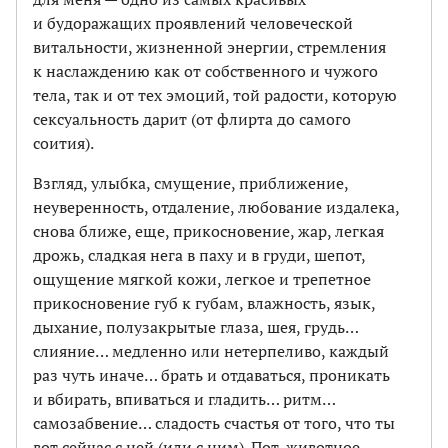
и будоражащих проявлений человеческой
витальности, жизненной энергии, стремления
к наслаждению как от собственного и чужого
тела, так и от тех эмоций, той радости, которую
сексуальность дарит (от флирта до самого
соития).
Взгляд, улыбка, смущение, приближение,
неуверенность, отдаление, любование издалека,
снова ближе, еще, прикосновение, жар, легкая
дрожь, сладкая нега в паху и в груди, шепот,
ощущение мягкой кожи, легкое и трепетное
прикосновение губ к губам, влажность, язык,
дыхание, полузакрытые глаза, шея, грудь…
слияние… медленно или нетерпеливо, каждый
раз чуть иначе… брать и отдаваться, проникать
и вбирать, впиваться и гладить… ритм…
самозабвение… сладость счастья от того, что ты
вот сейчас с ней (или с ним). Пот, животное