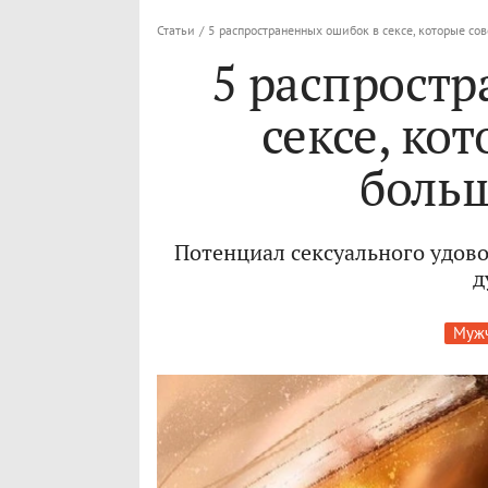
Статьи
/
5 распространенных ошибок в сексе, которые с
5 распрост
сексе, ко
боль
Потенциал сексуального удово
д
Мужч