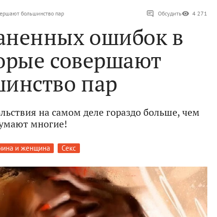
овершают большинство пар
Обсудить
4 271
раненных ошибок в
торые совершают
шинство пар
льствия на самом деле гораздо больше, чем
умают многие!
ина и женщина
Секс