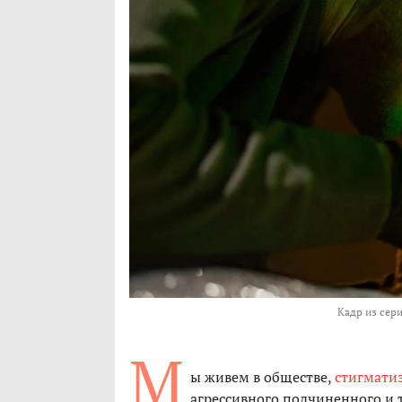
Кадр из сери
М
ы живем в обществе,
стигмати
агрессивного подчиненного и т