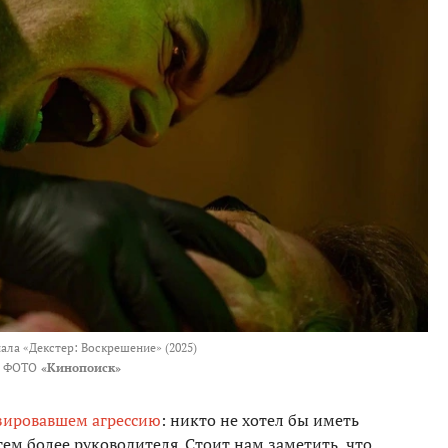
ала «Декстер: Воскрешение» (2025)
ФОТО
«Кинопоиск»
зировавшем агрессию
: никто не хотел бы иметь
ем более руководителя. Стоит нам заметить, что