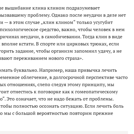
ле вышибание клина клином подразумевает
вызвавшему проблему. Однако после неудачи в деле нет
 — в этом случае „клин клином“ только усугубит
сихологическое средство, важно, чтобы человек в нем
ричинах неудачи, в самобичевании. Тогда клин в виде
 вполне кстати. В спорте или цирковых трюках, если
торить задание, чтобы организм запомнил удачу, а не
вают переживанием нового страха».
имать буквально. Например, наша привычка лечить
еменное облегчение, в долгосрочной перспективе часто
ых отношениях, слепо следуя этому принципу, мы
тоит отнестись к поговорке как к гомеопатическому
о“. Это означает, что не надо бежать от проблемы.
чтобы полностью осознать ситуацию. Если лечить боль
то мы с большой вероятностью повторим прежние