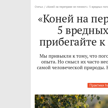
Статьи
/
«Коней на переправе не меняют»: 5 вредных пог
«Коней на пе
5 вредных
прибегайте к
Мы привыкли к тому, что пог
опыта. Но смысл их часто не
самой человеческой природы. 
Практики h