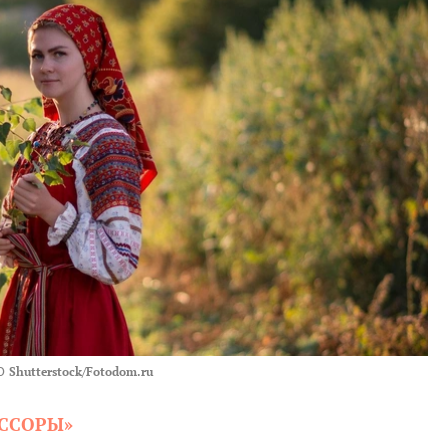
О
Shutterstock/Fotodom.ru
 ССОРЫ»