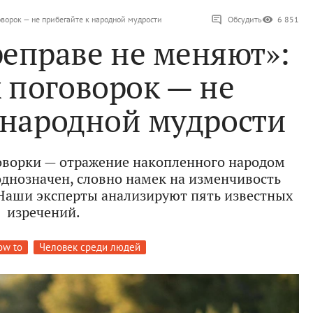
оворок — не прибегайте к народной мудрости
Обсудить
6 851
реправе не меняют»:
 поговорок — не
 народной мудрости
оворки — отражение накопленного народом
однозначен, словно намек на изменчивость
Наши эксперты анализируют пять известных
изречений.
ow to
Человек среди людей