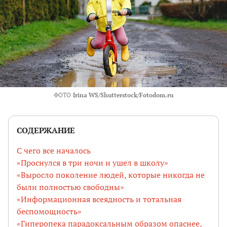
ФОТО
Irina WS/Shutterstock/Fotodom.ru
СОДЕРЖАНИЕ
С чего все началось
«Проснулся в три ночи и ушел в школу»
«Выросло поколение людей, которые никогда не
были полностью свободны»
«Информационная всеядность и тотальная
беспомощность»
«Гиперопека парадоксальным образом опаснее,