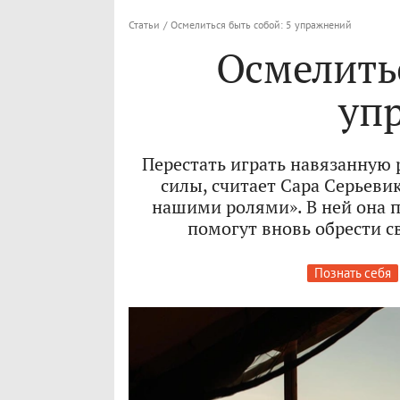
Статьи
/
Осмелиться быть собой: 5 упражнений
Осмелитьс
уп
Перестать играть навязанную р
силы, считает Сара Серьевик
нашими ролями». В ней она 
помогут вновь обрести с
Познать себя