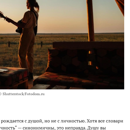
О
Shutterstock/Fotodom.ru
рождается с душой, но не с личностью. Хотя все словари
личность“ — синонимичны, это неправда. Душу вы