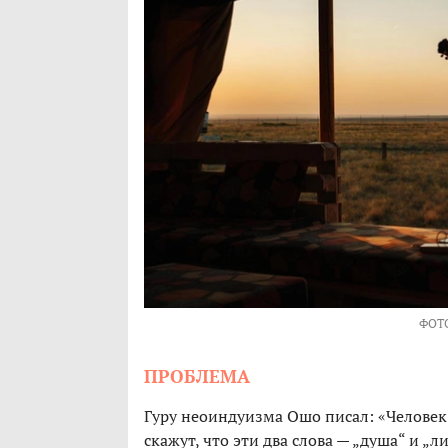
ФОТ
ПРОБЛЕМА
Гуру неоиндуизма Ошо писал: «Человек 
скажут, что эти два слова — „душа“ и „