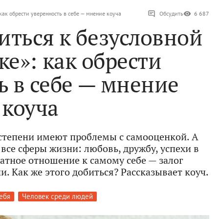
как обрести уверенность в себе — мнение коуча
Обсудить
6 687
иться к безусловной
е»: как обрести
ь в себе — мнение
коуча
степени имеют проблемы с самооценкой. А
все сферы жизни: любовь, дружбу, успехи в
ватное отношение к самому себе — залог
. Как же этого добиться? Рассказывает коуч.
ебя
Человек среди людей