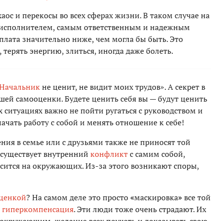
аос и перекосы во всех сферах жизни. В таком случае на
 исполнителем, самым ответственным и надежным
рплата значительно ниже, чем могла бы быть. Это
, терять энергию, злиться, иногда даже болеть.
Начальник
не ценит, не видит моих трудов». А секрет в
вашей самооценки. Будете ценить себя вы — будут ценить
 ситуациях важно не пойти ругаться с руководством и
начать работу с собой и менять отношение к себе!
ия в семье или с друзьями также не приносят той
о существует внутренний
конфликт
с самим собой,
осится на окружающих. Из-за этого возникают споры,
ценкой
? На самом деле это просто
«
маскировка
»
все той
я
гиперкомпенсация
. Эти люди тоже очень страдают. Их