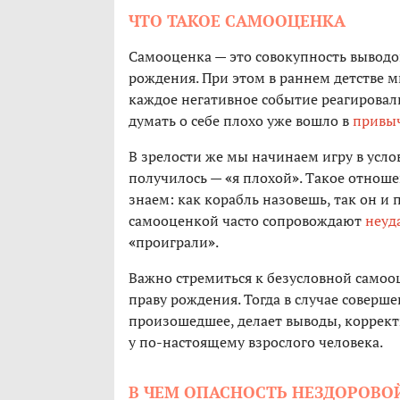
ЧТО ТАКОЕ САМООЦЕНКА
Самооценка — это совокупность выводов
рождения. При этом в раннем детстве 
каждое негативное событие реагирова
думать о себе плохо уже вошло в
привы
В зрелости же мы начинаем игру в усло
получилось —
«
я плохой
»
. Такое отноше
знаем: как корабль назовешь, так он и
самооценкой часто сопровождают
неуд
«
проиграли
»
.
Важно стремиться к безусловной самоо
праву рождения. Тогда в случае соверш
произошедшее, делает выводы, коррект
у по-настоящему взрослого человека.
В ЧЕМ ОПАСНОСТЬ НЕЗДОРОВ