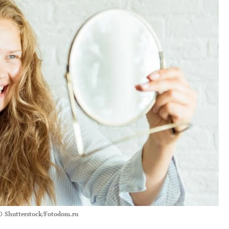
О
Shutterstock/Fotodom.ru