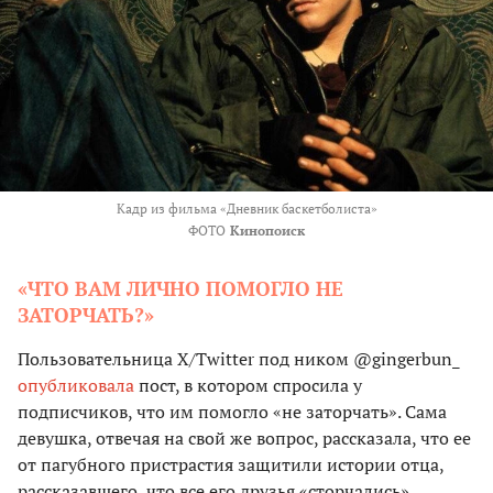
Кадр из фильма «Дневник баскетболиста»
ФОТО
Кинопоиск
«ЧТО ВАМ ЛИЧНО ПОМОГЛО НЕ
ЗАТОРЧАТЬ?»
Пользовательница X/Twitter под ником @gingerbun_
опубликовала
пост, в котором спросила у
подписчиков, что им помогло «не заторчать». Сама
девушка, отвечая на свой же вопрос, рассказала, что ее
от пагубного пристрастия защитили истории отца,
рассказавшего, что все его друзья «сторчались».