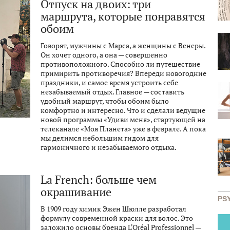
Отпуск на двоих: три
маршрута, которые понравятся
обоим
Говорят, мужчины с Марса, а женщины с Венеры.
Он хочет одного, а она — совершенно
противоположного. Способно ли путешествие
примирить противоречия? Впереди новогодние
праздники, и самое время устроить себе
незабываемый отдых. Главное — составить
удобный маршрут, чтобы обоим было
комфортно и интересно. Что и сделали ведущие
новой программы «Удиви меня», стартующей на
телеканале «Моя Планета» уже в феврале. А пока
мы делимся небольшим гидом для
гармоничного и незабываемого отдыха.
La French: больше чем
окрашивание
PS
В 1909 году химик Эжен Шюлле разработал
формулу современной краски для волос. Это
заложило основы бренда L'Oréal Professionnel —