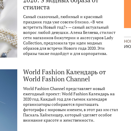
2020: 3 модных образа от
стилиста
Cамый сказочный, любимый и красивый
праздник года уже совсем близко. «В чем
встретить Новый год?» — самый актуальный
вопрос любой девушки. Алена Беляева, стилист
сети магазинов бижутерии и аксессуаров Lady
НО
Collection, предложила три идеи модных
ИЮ
образов для встречи Нового года 2020. Эти
образы также подойдут и для корпоратива.
World Fashion Календарь от
World Fashion Channel
World Fashion Channel представляет новый
ежегодный проект: World Fashion Календарь на
2020 год. Каждый год для съемок календаря
организаторы собираются приглашать
фотографа с мировым именем, в этот раз им стал
Паскаль Хаймлищер, который уделяет особое
внимание красоте и женственности.