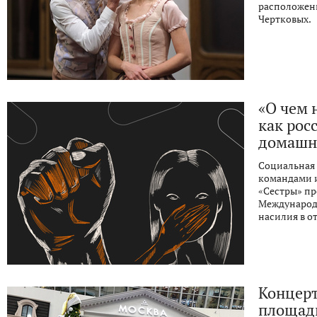
расположенн
Чертковых.
«О чем 
как рос
домашн
Социальная 
командами 
«Сестры» пр
Международ
насилия в о
Концерт
площад