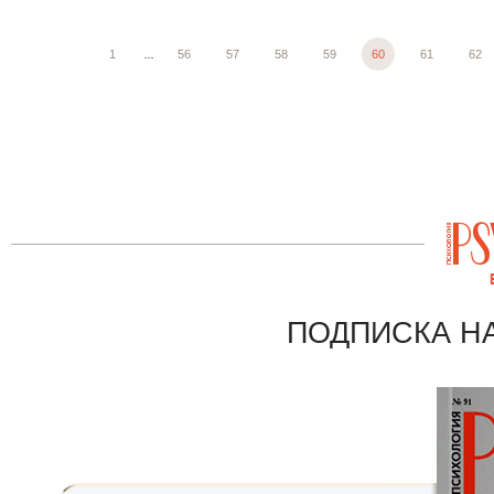
1
...
56
57
58
59
60
61
62
ПОДПИСКА Н