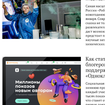
Самая масшт
России «Роб
новогоднюю 
января. Сов
сказка не т
развлекател
даст возмож
предстоит п
научные заг
химических
Как ста
блогеро
поддерж
«Однокл
Социальная 
зимнюю про
каждый учас
тысяч показ
что станет 
первую лоял