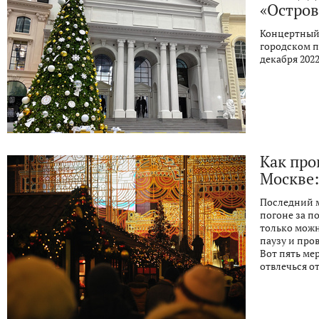
«Остро
Концертный 
городском п
декабря 2022
Как про
Москве:
Последний м
погоне за п
только можн
паузу и про
Вот пять ме
отвлечься о