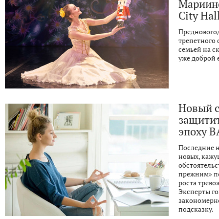
Мариинс
City Hal
Предновогод
трепетного 
семьей на с
уже доброй 
Новый с
защитит
эпоху B
Последние н
новых, каж
обстоятельст
прежним» по
роста трево
Эксперты гов
закономерно
подсказку.