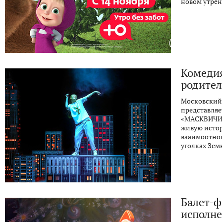
новом утрен
Комедия
родите
Московский
представляе
«МАСКВИЧИ»
живую истор
взаимоотно
уголках Зем
Балет-ф
исполне