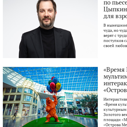
по пьес
Цыпкина
для взр
В нынешние 
чуда, но чуд
верят с тру
поступков с
своей любов
«Время 
мульти
интерак
«Остро
Интерактив
«Время куль
культурным 
Золотого ве
площади «М
«Острова Меч