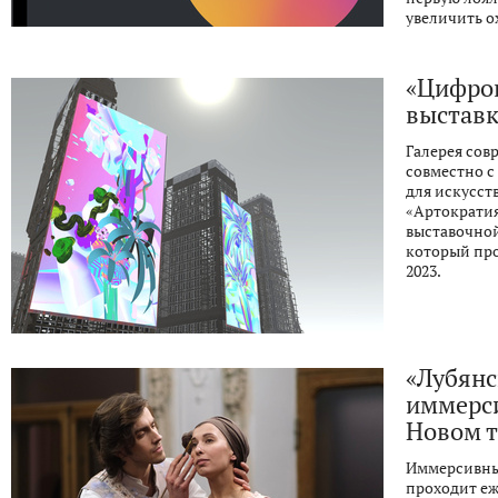
увеличить о
«Цифров
выставк
Галерея сов
совместно 
для искусств
«Артократия
выставочно
который про
2023.
«Лубянс
иммерси
Новом т
Иммерсивны
проходит еж