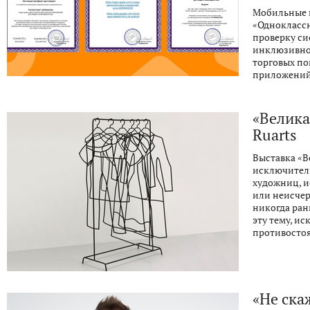
Мобильные 
«Одноклассн
проверку с
инклюзивног
торговых по
приложений
«Велика
Ruarts
Выставка «В
исключител
художниц, и
или неисчер
никогда ран
эту тему, и
противостоя
«Не ска