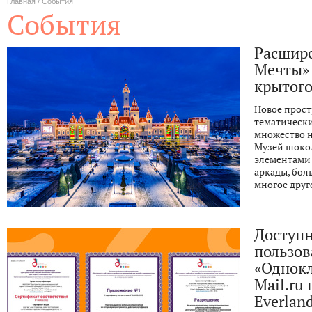
Главная
/
События
События
Расшире
Мечты»
крытого
Новое прост
тематически
множество н
Музей шокол
элементами 
аркады, бол
многое друг
Доступн
пользов
«Однокл
Mail.ru
Everlan