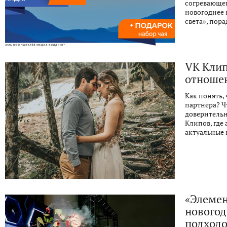
согревающег
новогоднее 
света», пор
VK Клип
отноше
Как понять,
партнера? Ч
доверитель
Клипов, где
актуальные 
«Элемен
новогод
подходо