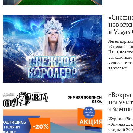
«Снежна
нового
в Vegas 
Легендарная
«Снежная ко
Hall в ново
загадочный 
чудеса не т
взрослых.
«Вокруг
получит
«Зимняя
Журнал «Вок
«Зимняя дек
скидкой 20%