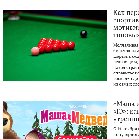
Как пер
спортив
мотиви
топовых
Молчаливая 
бильярдным 
шарам, кажд
решающим, з
накал страс
справиться 
раскален до
из самых сл
«Маша и
«Ю»: ка
утренни
С 14 ноября
популярного