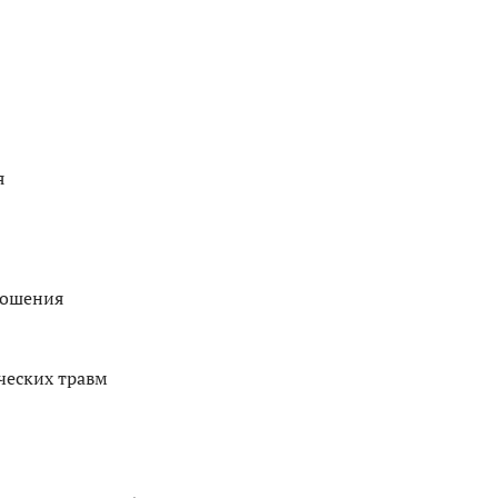
я
ношения
ческих травм