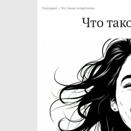
Глоссарий
/
Что такое гипертимия
Что так