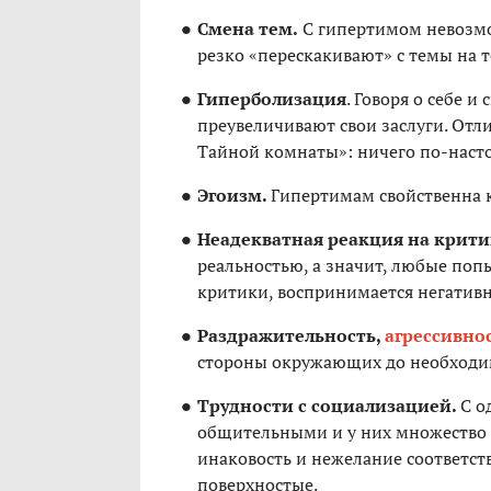
Смена тем.
С гипертимом невозмо
резко «перескакивают» с темы на т
Гиперболизация
. Говоря о себе 
преувеличивают свои заслуги. Отл
Тайной комнаты»: ничего по-насто
Эгоизм.
Гипертимам свойственна к
Неадекватная реакция на крити
реальностью, а значит, любые поп
критики, воспринимается негативн
Раздражительность,
агрессивно
стороны окружающих до необходи
Трудности с социализацией.
С о
общительными и у них множество 
инаковость и нежелание соответст
поверхностые.