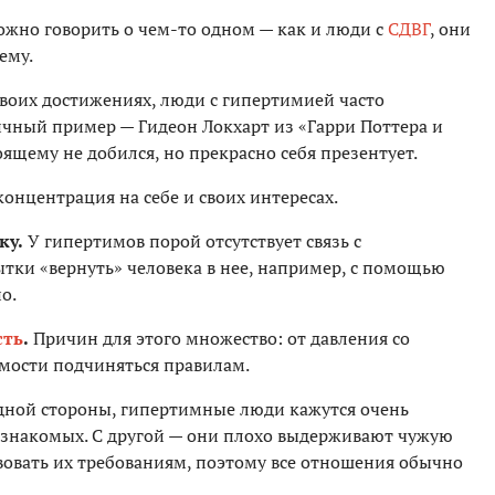
жно говорить о чем-то одном — как и люди с
СДВГ
, они
ему.
и своих достижениях, люди с гипертимией часто
ичный пример — Гидеон Локхарт из «Гарри Поттера и
ящему не добился, но прекрасно себя презентует.
онцентрация на себе и своих интересах.
ку.
У гипертимов порой отсутствует связь с
ытки «вернуть» человека в нее, например, с помощью
о.
сть
.
Причин для этого множество: от давления со
мости подчиняться правилам.
дной стороны, гипертимные люди кажутся очень
знакомых. С другой — они плохо выдерживают чужую
вовать их требованиям, поэтому все отношения обычно