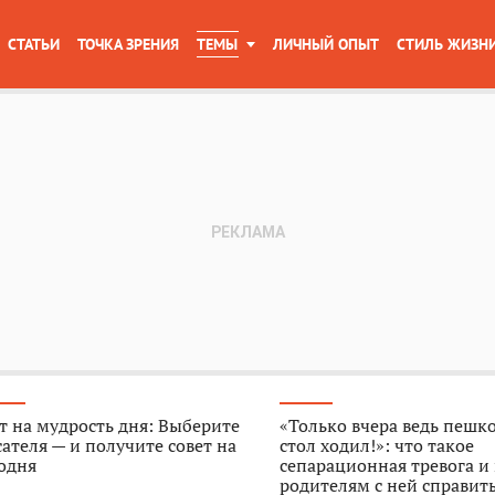
СТАТЬИ
ТОЧКА ЗРЕНИЯ
ТЕМЫ
ЛИЧНЫЙ ОПЫТ
СТИЛЬ ЖИЗН
т на мудрость дня: Выберите
«Только вчера ведь пешк
ателя — и получите совет на
стол ходил!»: что такое
одня
сепарационная тревога и
родителям с ней справит