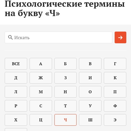
Психологические термины
на букву «Ч»
ВСЕ
А
Б
В
Г
Д
Ж
З
И
К
Л
М
Н
О
П
Р
С
Т
У
Ф
Х
Ц
Ч
Ш
Э