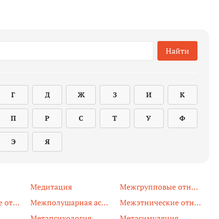
Найти
Г
Д
Ж
З
И
К
П
Р
С
Т
У
Ф
Э
Я
Медитация
Межгрупповые отношения
Межличностные отношения
Межполушарная асимметрия
Межэтнические отношения
Метапсихология
Метасимуляция