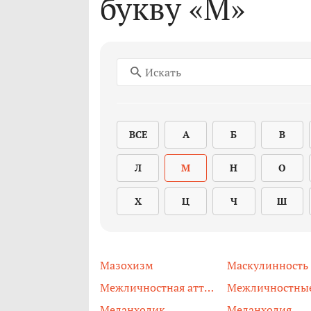
букву «М»
ВСЕ
А
Б
В
Л
М
Н
О
Х
Ц
Ч
Ш
Мазохизм
Маскулинность
Межличностная аттракция
Меланхолик
Меланхолия