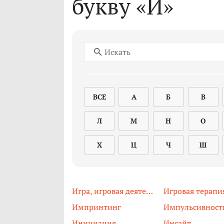
букву «И»
ВСЕ
А
Б
В
Л
М
Н
О
Х
Ц
Ч
Ш
Игра, игровая деятельность
Игровая терапи
Импринтинг
Импульсивност
Инициация
Инсайт