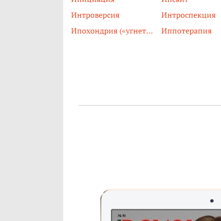
Интроверсия
Интроспекция
Ипохондрия («угнетенное состояние»)
Иппотерапия