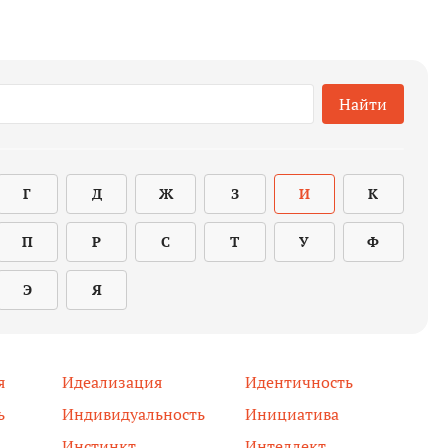
Найти
Г
Д
Ж
З
И
К
П
Р
С
Т
У
Ф
Э
Я
я
Идеализация
Идентичность
ь
Индивидуальность
Инициатива
Инстинкт
Интеллект