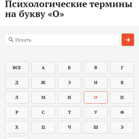
Психологические термины
на букву «О»
ВСЕ
А
Б
В
Г
Д
Ж
З
И
К
Л
М
Н
О
П
Р
С
Т
У
Ф
Х
Ц
Ч
Ш
Э