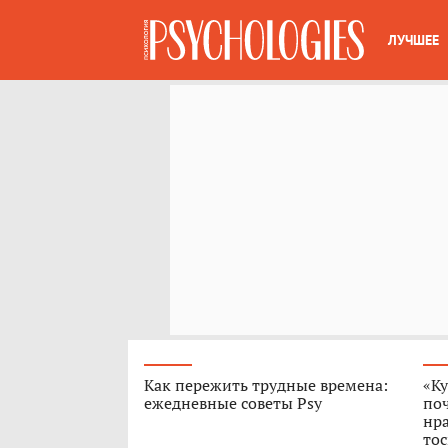
ЛУЧШЕЕ
Как пережить трудные времена:
«Ку
ежедневные советы Psy
поч
нра
тос