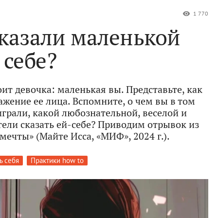
1 770
казали маленькой
себе?
оит девочка: маленькая вы. Представьте, как
ажение ее лица. Вспомните, о чем вы в том
грали, какой любознательной, веселой и
тели сказать ей-себе? Приводим отрывок из
мечты» (Майте Исса, «МИФ», 2024 г.).
ь себя
Практики how to