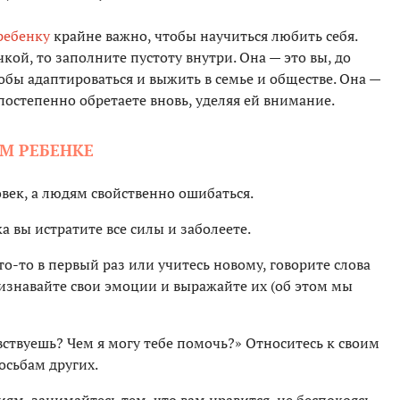
ребенку
крайне важно, чтобы научиться любить себя.
чкой, то заполните пустоту внутри. Она — это вы, до
тобы адаптироваться и выжить в семье и обществе. Она —
остепенно обретаете вновь, уделяя ей внимание.
М РЕБЕНКЕ
овек, а людям свойственно ошибаться.
ка вы истратите все силы и заболеете.
что-то в первый раз или учитесь новому, говорите слова
знавайте свои эмоции и выражайте их (об этом мы
увствуешь? Чем я могу тебе помочь?» Относитесь к своим
осьбам других.
иям, занимайтесь тем, что вам нравится, не беспокоясь