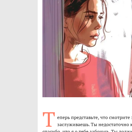
Т
еперь представьте, что смотрите 
заслуживаешь. Ты недостаточно кр
спасибо, что я о тебе забочусь. Ты долж