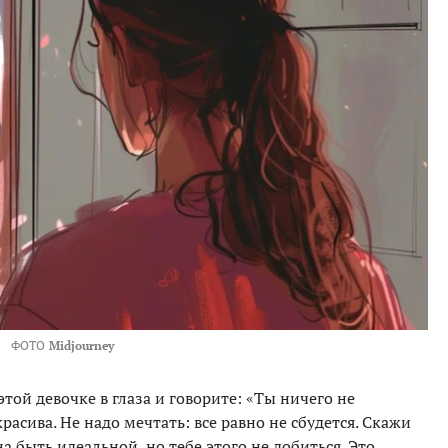
ФОТО
Midjourney
этой девочке в глаза и говорите: «Ты ничего не
асива. Не надо мечтать: все равно не сбудется. Скажи
на быть идеальной, но тебе этого не добиться. Это