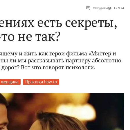
Обсудить
17 934
ениях есть секреты,
то не так?
оящему и жить как герои фильма «Мистер и
аны ли мы рассказывать партнеру абсолютно
 дорог? Вот что говорят психологи.
 женщина
Практики how to