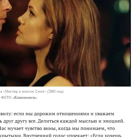
а «Мистер и миссис Смит» (2005 год)
ФОТО
«Кинопоиск»
авилу: если мы дорожим отношениями и уважаем
 друг другу все. Делиться каждой мыслью и эмоцией.
Нас мучает чувство вины, когда мы понимаем, что
акрытыми. Внутренний голос упрекает: «Если хочешь