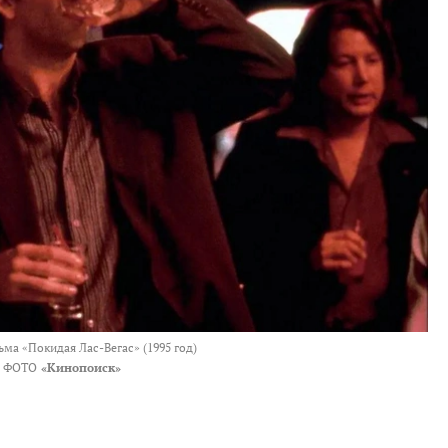
ма «Покидая Лас-Вегас» (1995 год)
ФОТО
«Кинопоиск»