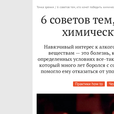
Точка зрения
/
6 советов тем, кто хочет победить химич
6 советов тем
химическ
Навязчивый интерес к алког
веществам — это болезнь, 
определенных условиях все-так
который много лет боролся с с
помогло ему отказаться от у
Практики how to
Че