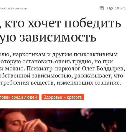
ескую зависимость
1
10 371
, кто хочет победить
ую зависимость
олю, наркотикам и другим психоактивным
которую остановить очень трудно, но при
и можно. Психиатр-нарколог Олег Болдырев,
обственной зависимостью, рассказывает, что
потребления веществ, изменяющих сознание.
ловек среди людей
Здоровье и красота