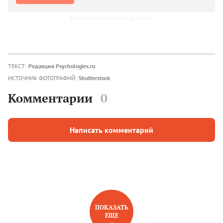
Реклама. www.chitai-gorod.ru
ТЕКСТ:
Редакция Psychologies.ru
ИСТОЧНИК ФОТОГРАФИЙ:
Shutterstock
Комментарии
0
Написать комментарий
ПОКАЗАТЬ
ЕЩЕ
НОВОЕ НА САЙТЕ