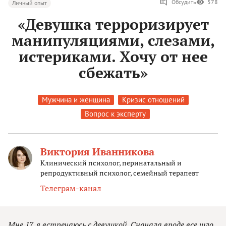
Обсудить
578
Личный опыт
«Девушка терроризирует
манипуляциями, слезами,
истериками. Хочу от нее
сбежать»
Мужчина и женщина
Кризис отношений
Вопрос к эксперту
Виктория Иванникова
Клинический психолог, перинатальный и
репродуктивный психолог, семейный терапевт
Телеграм-канал
Мне 17, я встречаюсь с девушкой. Сначала вроде все шло