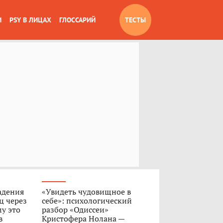
И
PSY В ЛИЦАХ
ГЛОССАРИЙ
ТЕСТЫ
адения
«Увидеть чудовищное в
ц через
себе»: психологический
му это
разбор «Одиссеи»
в
Кристофера Нолана —