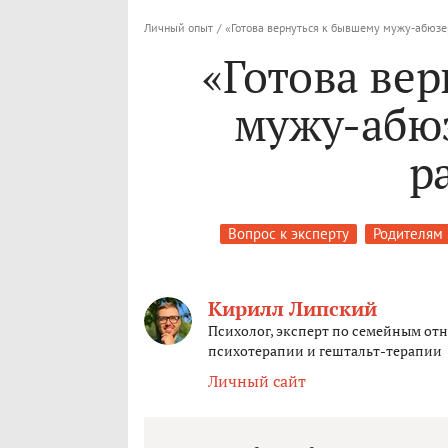
Личный опыт
/
«Готова вернуться к бывшему мужу-абюзер
«Готова ве
мужу-абюз
р
Вопрос к эксперту
Родителям
Кирилл Липский
Психолог, эксперт по семейным от
психотерапии и гештальт-терапии
Личный сайт