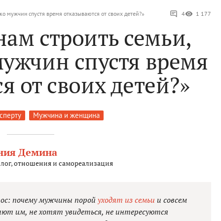
ко мужчин спустя время отказываются от своих детей?»
4
1 177
ам строить семьи,
мужчин спустя время
я от своих детей?»
ксперту
Мужчина и женщина
ния Демина
лог, отношения и самореализация
рос: почему мужчины порой
уходят из семьи
и совсем
ают им, не хотят увидеться, не интересуются