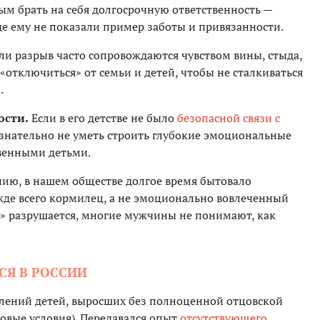
ым брать на себя долгосрочную ответственность —
где ему не показали пример заботы и привязанности.
ли разрыв часто сопровождаются чувством вины, стыда,
«отключиться» от семьи и детей, чтобы не сталкиваться
.
ости.
Если в его детстве не было
безопасной связи с
знательно не уметь строить глубокие эмоциональные
твенными детьми.
ию, в нашем обществе долгое время бытовало
ежде всего кормилец, а не эмоционально вовлеченный
а» разрушается, многие мужчины не понимают, как
СЯ В РОССИИ
лений детей, выросших без полноценной отцовской
овые условия). Передавался опыт
отсутствующего
,