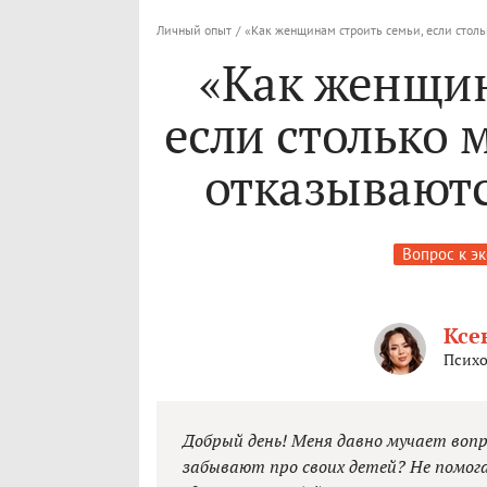
Личный опыт
/
«Как женщинам строить семьи, если столь
«Как женщин
если столько 
отказываютс
Вопрос к э
Ксе
Психо
Добрый день! Меня давно мучает воп
забывают про своих детей? Не помог