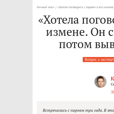
Личный опыт
/
«Хотела поговорить с парнем о его измене
«Хотела погов
измене. Он с
потом выв
Вопрос к эксперт
К
С
Л
Встречалась с парнем три года. В эт