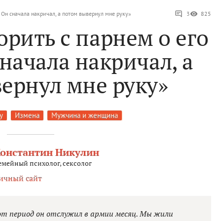
. Он сначала накричал, а потом вывернул мне руку»
3
825
орить с парнем о его
начала накричал, а
ернул мне руку»
у
Измена
Мужчина и женщина
онстантин Никулин
емейный психолог, сексолог
ичный сайт
от период он отслужил в армии месяц. Мы жили