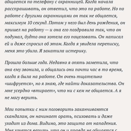
общается по телефону с охранницей. Когда начала
расспрашивать, он ответил, что это по работе. Но по
работе с другими охранницами он так не общается,
максимум 10 секунд. Потом у него был день рождения, он
пришел на работу — и она его поздравила так, что он
подумал, будто она хотела его поцеловать. Он написал
ей и даже спросил об этом. Когда я увидела переписку,
меня это убило. Я закатила истерику.
Прошло больше года. Недавно я опять заметила, что
она ему звонила, и общались они почти час в то время,
когда я была на работе. Он очень тщательно
«шифруется», но я знаю, где найти доказательства. Он
мне усердно «втирает», что ни с кем не общается. А я
не могу верить.
Мои попытки с ним поговорить заканчиваются
скандалом, он начинает орать, психовать и даже
уходит из дома. Видимо, это защита от нападения.
Мне хочется верить, что он и правда не общается с