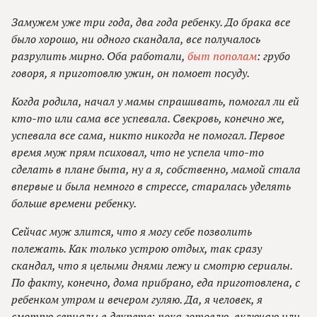
Замужем уже три года, два года ребенку. До брака все
было хорошо, ни одного скандала, все получалось
разрулить мирно. Оба работали,
быт пополам
: грубо
говоря, я приготовлю ужин, он помоет посуду.
Когда родила, начал у мамы спрашивать, помогал ли ей
кто-то или сама все успевала. Свекровь, конечно же,
успевала все сама, никто никогда не помогал. Первое
время муж прям психовал, что не успела что-то
сделать в плане быта, ну а я, собственно, мамой стала
впервые и была немного в стрессе, старалась уделять
больше времени ребенку.
Сейчас муж злится, что я могу себе позволить
полежать. Как только устрою отдых, так сразу
скандал, что я целыми днями лежу и смотрю сериалы.
По факту, конечно, дома прибрано, еда приготовлена, с
ребенком утром и вечером гуляю. Да, я человек, я
смотрю сериалы в декрете: пока готовлю, включаю или,