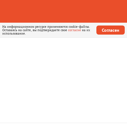
На информационном ресурсе применяются cookie-файлы.
Согласен
Оставаясь на сайте, вы подтверждаете свое
согласие
на их
использование.