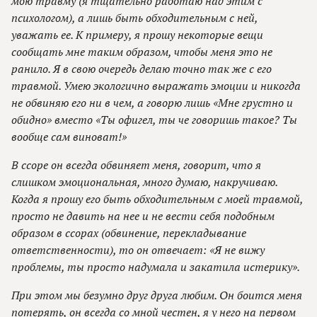
мою травму (я тщательно работаю над этим с
психологом), а лишь быть обходительным с ней,
уважать ее. К примеру, я прошу некоторые вещи
сообщать мне таким образом, чтобы меня это не
ранило. Я в свою очередь делаю точно так же с его
травмой. Умею экологично выражать эмоции и никогда
не обвиняю его ни в чем, а говорю лишь «Мне грустно и
обидно» вместо «Ты офигел, ты че говоришь такое? Ты
вообще сам виноват!»
В ссоре он всегда обвиняет меня, говорит, что я
слишком эмоциональная, много думаю, накручиваю.
Когда я прошу его быть обходительным с моей травмой,
просто не давить на нее и не вести себя подобным
образом в ссорах (обвинение, перекладывание
ответственности), то он отвечает: «Я не вижу
проблемы, ты просто надумала и закатила истерику».
При этом мы безумно друг друга любим. Он боится меня
потерять, он всегда со мной честен, я у него на первом