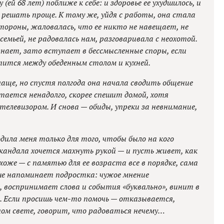
(ей 68 лет) поближе к себе: и здоровье ее ухудшилось, и
решать проще. К тому же, уйдя с работы, она стала
стороны, жаловалась, что ее никто не навещает, не
 семьей, не радовалась нам, разговаривала с неохотой.
знает, зато вступает в бессмысленные споры, если
тится между обеденным столом и кухней.
чаще, но спустя полгода она начала сводить общение
стается ненадолго, скорее спешит домой, хотя
телевизором. И снова — обиды, упреки за невнимание,
дила меня только для того, чтобы было на кого
скандала хочется махнуть рукой — и пусть живет, как
хоже — с памятью для ее возраста все в порядке, сама
ьше напоминает подростка: чужое мнение
 воспринимает слова и события «буквально», винит в
ебя. Если просишь чем-то помочь — отказывается,
рном свете, говорит, что радоваться нечему…