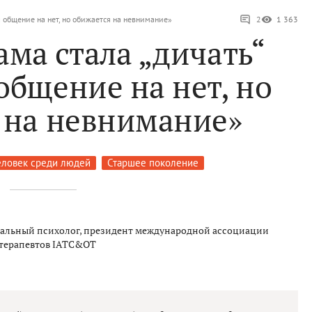
а общение на нет, но обижается на невнимание»
2
1 363
ма стала „дичать“
общение на нет, но
 на невнимание»
ловек среди людей
Старшее поколение
иальный психолог, президент международной ассоциации
 терапевтов IATC&OT