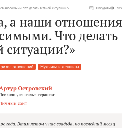
невыносимыми. Что делать в такой ситуации?»
Обсудить
789
а, а наши отношения
симыми. Что делать
й ситуации?»
Кризис отношений
Мужчина и женщина
Артур Островский
Психолог, гештальт-терапевт
Личный сайт
е года. Этим летом у нас свадьба, но последний месяц