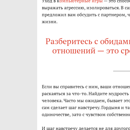
Уход в к
омпьютерные игры
— это спосо
выражать агрессию, изолироваться. В са
предложил вам обсудить с партнером, чт
жизни.
Разберитесь с обидами
отношений — это сро
Если вы справитесь с ним, ваши отноше
раскаяться за что-то. Найдите мудрост
человека. Часто мы ожидаем, бывает это
сам сделает шаг навстречу. Гордыня и 
одиночестве, зато с чувством собственн
И шаг навстречу делается не для другого