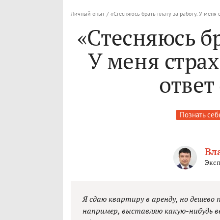
Личный опыт
/
«Стесняюсь брать плату за работу. У меня 
«Стесняюсь бр
У меня страх
ответ
Познать себ
Вл
Эксп
Я сдаю квартиру в аренду, но дешево 
например, выставляю какую-нибудь ве