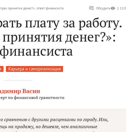
страх принятия денег?»: ответ финансиста
Обсудить
1 113
ать плату за работу.
 принятия денег?»:
 финансиста
я
Карьера и самореализация
адимир Васин
ерт по финансовой грамотности
по сравнению с другими расценками по городу. Или,
щь на продажу, но дешевле, чем аналогичные