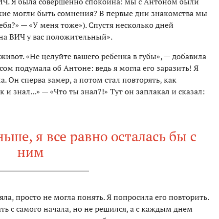
ВИЧ. Я была совершенно спокойна: мы с Антоном были
акие могли быть сомнения? В первые дни знакомства мы
тебя?» — «У меня тоже»). Спустя несколько дней
на ВИЧ у вас положительный».
 живот. «Не целуйте вашего ребенка в губы», — добавила
асом подумала об Антоне: ведь я могла его заразить! Я
а. Он сперва замер, а потом стал повторять, как
ак и знал...» — «Что ты знал?!» Тут он заплакал и сказал:
ьше, я все равно осталась бы с
ним
ла, просто не могла понять. Я попросила его повторить.
ать с самого начала, но не решился, а с каждым днем