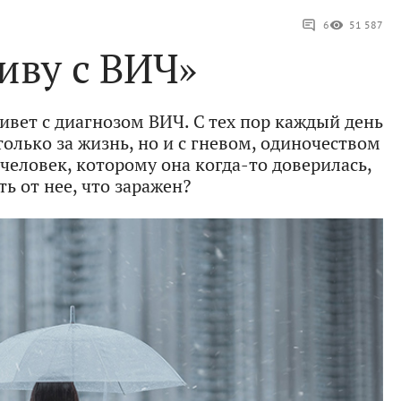
6
51 587
иву с ВИЧ»
живет с диагнозом ВИЧ. С тех пор каждый день
только за жизнь, но и с гневом, одиночеством
еловек, которому она когда-то доверилась,
ь от нее, что заражен?