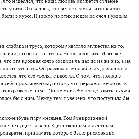
, что надеялся, что наша любовь окажется сильнее
сто убита. Оказалось, что вся его семья, которая так
е были в курсе. И никто из этих людей не счел нужным
в слабака и труса, которому хватало мужества на то,
лавии, но не на то, чтобы меня защитить. И все же я
, что эта кровная связь соединила нас не на жизнь, а на
стала его утешать. Он рассказал мне об этих двенадцати
кроется, что его уволят с работы. О том, что, попав в
л себя прокаженным, потому что персонал не хотел к
азговаривать с ним… Он не мог себе представить: скажи
талась бы с ним. Между тем я уверена, что поступила бы
 каких-нибудь пару месяцев. Комбинированной
 еще не существовало. Единственным известным
репараты, принимать которые было рискованно.