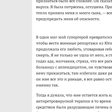
признаться было все сложнее. Он сказал
вируса. Я была потрясена, оглушена. Про
тепло приняла меня и моего сына, — вс
предупредить меня об опасности.
В один миг мой супергерой превратился 
чтобы вести военные репортажи из Югос
продолжала его любить, уговаривая себя
смерть. Я не только не ушла от него, я 
годах ада, молчания, страха, что все рас
больницу с аппендицитом, он чувствова
нему прикасаться, там избегали даже р
он мне все это и раньше, я все равно ос
именно так.
Тогда я думала, что мне остается жить
антиретровирусной терапии в то время
средством были разрушающие печень п