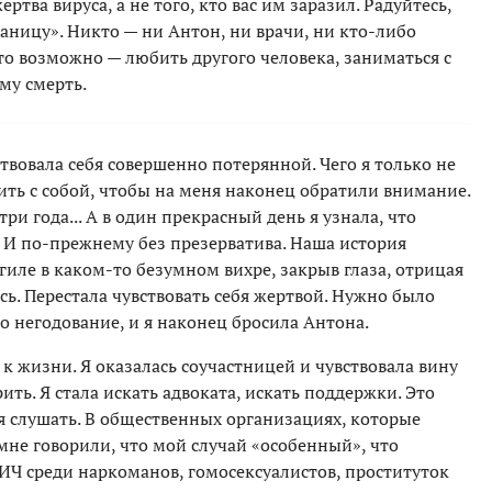
ртва вируса, а не того, кто вас им заразил. Радуйтесь,
раницу». Никто — ни Антон, ни врачи, ни кто-либо
это возможно — любить другого человека, заниматься с
му смерть.
ствовала себя совершенно потерянной. Чего я только не
ить с собой, чтобы на меня наконец обратили внимание.
ри года... А в один прекрасный день я узнала, что
. И по-прежнему без презерватива. Наша история
гиле в каком-то безумном вихре, закрыв глаза, отрицая
ась. Перестала чувствовать себя жертвой. Нужно было
о негодование, и я наконец бросила Антона.
к жизни. Я оказалась соучастницей и чувствовала вину
ить. Я стала искать адвоката, искать поддержки. Это
я слушать. В общественных организациях, которые
е говорили, что мой случай «особенный», что
Ч среди наркоманов, гомосексуалистов, проституток