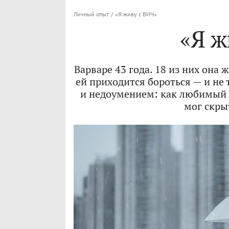
Личный опыт
/
«Я живу с ВИЧ»
«Я ж
Варваре 43 года. 18 из них она 
ей приходится бороться — и не 
и недоумением: как любимый ч
мог скрыт