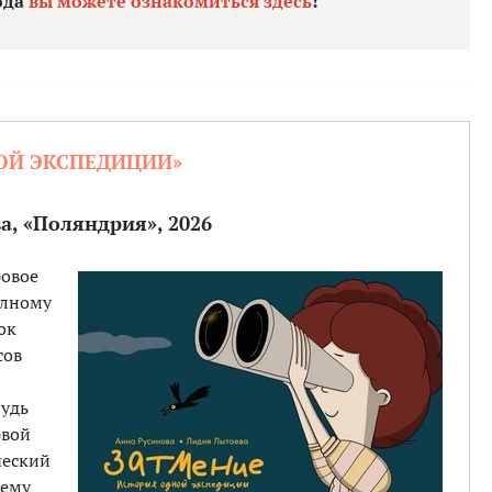
ода
вы можете ознакомиться здесь
!
НОЙ ЭКСПЕДИЦИИ»
а, «Поляндрия», 2026
ровое
олному
ок
сов
будь
рвой
ческий
оему