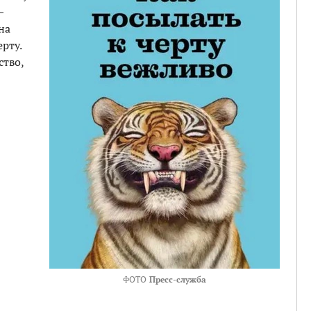
—
на
ерту.
ство,
ФОТО
Пресс-служба