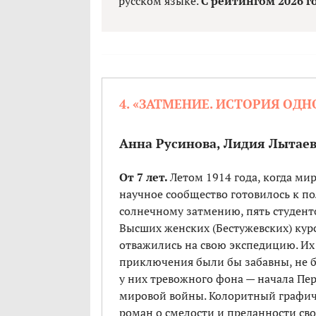
русском языке.
С рейтингом 2026 г
4. «ЗАТМЕНИЕ. ИСТОРИЯ ОД
Анна Русинова, Лидия Лытаев
От 7 лет.
Летом 1914 года, когда ми
научное сообщество готовилось к п
солнечному затмению, пять студент
Высших женских (Бестужевских) кур
отважились на свою экспедицию. Их
приключения были бы забавны, не 
у них тревожного фона — начала Пе
мировой войны. Колоритный графи
роман о смелости и преданности св