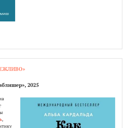
ВЕЖЛИВО»
аблишер», 2025
на
г
ры
ь
,
итику