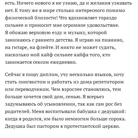
есть. Ничего нового я не узнаю, да и желания узнавать
нет. К тому же в мире столько интересного помимо
физической близости! Что вдохновляет гораздо
сильнее и приносит мне огромное удовольствие.
Я обожаю верховую езду и музыку, которой
занимаюсь с раннего детства. Я играю на пианино,
на гитаре, на флейте. И никто не может судить,
насколько мой кайф сильнее кайфа того, кто
занимается сексом ежедневно.
Сейчас я пишу диплом, учу несколько языков, хочу
стать лингвистом и работать из дома репетитором
или переводчиком. Чем взрослее становлюсь, тем
больше хочется свой дом, семью. Я всерьез
задумываюсь об усыновлении, так как сам рос без
родителей. Меня воспитывали бабушка с дедушкой:
когда я родился, им было немногим больше сорока.
Дедушка был пастором в протестантской церкви.