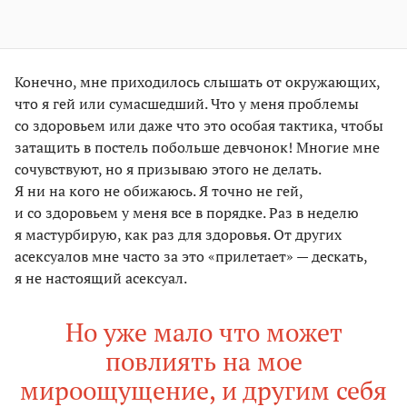
Конечно, мне приходилось слышать от окружающих,
что я гей или сумасшедший. Что у меня проблемы
со здоровьем или даже что это особая тактика, чтобы
затащить в постель побольше девчонок! Многие мне
сочувствуют, но я призываю этого не делать.
Я ни на кого не обижаюсь. Я точно не гей,
и со здоровьем у меня все в порядке. Раз в неделю
я мастурбирую, как раз для здоровья. От других
асексуалов мне часто за это «прилетает» — дескать,
я не настоящий асексуал.
Но уже мало что может
повлиять на мое
мироощущение, и другим себя