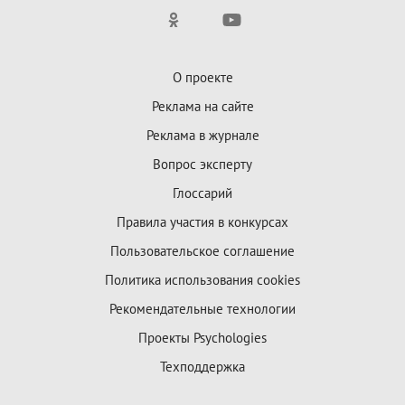
О проекте
Реклама на сайте
Реклама в журнале
Вопрос эксперту
Глоссарий
Правила участия в конкурсах
Пользовательское соглашение
Политика использования cookies
Рекомендательные технологии
Проекты Psychologies
Техподдержка