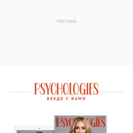
ВЕЗДЕ С ВАМИ