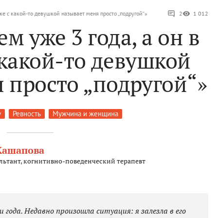
ске с какой-то девушкой называет меня просто „подругой“»
2
1 012
м уже 3 года, а он в
 какой-то девушкой
 просто „подругой“»
у
Ревность
Мужчина и женщина
Кашапова
льтант, когнитивно-поведенческий терапевт
 года. Недавно произошла ситуация: я залезла в его