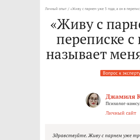
Личный опыт
/
«Живу с парнем уже 3 года, а он в перепи
«Живу с парне
переписке с
называет меня
Вопрос к эксперт
Джамиля 
Психолог-консу
Личный сайт
Здравствуйте. Живу с парнем уже три