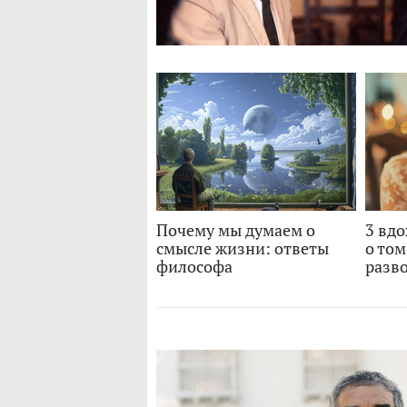
Почему мы думаем о
3 вд
смысле жизни: ответы
о том
философа
разво