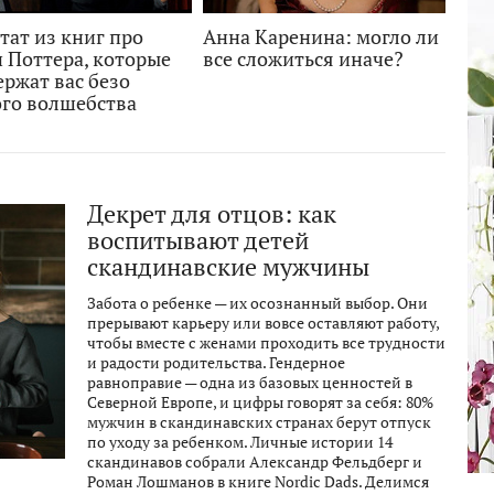
тат из книг про
Анна Каренина: могло ли
 Поттера, которые
все сложиться иначе?
ржат вас безо
ого волшебства
Декрет для отцов: как
воспитывают детей
скандинавские мужчины
Забота о ребенке — их осознанный выбор. Они
прерывают карьеру или вовсе оставляют работу,
чтобы вместе с женами проходить все трудности
и радости родительства. Гендерное
равноправие — одна из базовых ценностей в
Северной Европе, и цифры говорят за себя: 80%
мужчин в скандинавских странах берут отпуск
по уходу за ребенком. Личные истории 14
скандинавов собрали Александр Фельдберг и
Роман Лошманов в книге Nordic Dads. Делимся