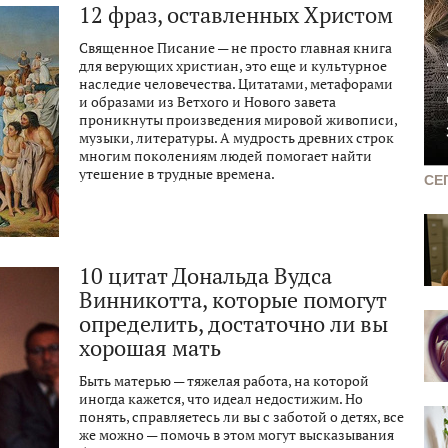
12 фраз, оставленных Христом
Священное Писание — не просто главная книга
для верующих христиан, это еще и культурное
наследие человечества. Цитатами, метафорами
и образами из Ветхого и Нового завета
проникнуты произведения мировой живописи,
музыки, литературы. А мудрость древних строк
многим поколениям людей помогает найти
утешение в трудные времена.
СЕ
10 цитат Дональда Вудса
Винникотта, которые помогут
определить, достаточно ли вы
хорошая мать
Быть матерью — тяжелая работа, на которой
иногда кажется, что идеал недостижим. Но
понять, справляетесь ли вы с заботой о детях, все
же можно — помочь в этом могут высказывания