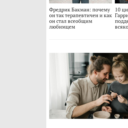
Фредрик Бакман: почему
10 ци
он так терапевтичен и как
Гарри
он стал всеобщим
подде
любимцем
всяк