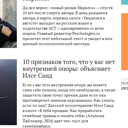
Да, все верно: «новый роман Маркеса» — спустя
10 лет после смерти автора. В день рождения
автора, 6 марта, перевод книги «Увидимся в
августе» выходит на русском языке в
издательстве АСТ — одновременно со всем
миром. Главный редактор Psychologies.ru
прочитал этот небольшой текст и увидел в нем
ценный психологический месседж.
10 признаков того, что у вас нет
внутренней опоры: объясняет
Илсе Санд
НО
Если у вас есть внутренняя опора, вы можете
ИЮ
сами себе помочь, когда это необходимо, а также
защитить свою точку зрения, даже если она
противоречит мнению окружающих. Как узнать,
если ли она? Датский психотерапевт Илсе Санд
в книге «Я тебя прощаю: Как проработать
семейные травмы и понять себя» (Альпина
Паблишер, 2024) дает чек-лист для
самопроверки.