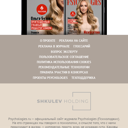
О ПРОЕКТЕ
РЕКЛАМА НА САЙТЕ
РЕКЛАМА В ЖУРНАЛЕ
ГЛОССАРИЙ
ВОПРОС ЭКСПЕРТУ
ПОЛЬЗОВАТЕЛЬСКОЕ СОГЛАШЕНИЕ
ПОЛИТИКА ИСПОЛЬЗОВАНИЯ COOKIES
РЕКОМЕНДАТЕЛЬНЫЕ ТЕХНОЛОГИИ
ПРАВИЛА УЧАСТИЯ В КОНКУРСАХ
ПРОЕКТЫ PSYCHOLOGIES
ТЕХПОДДЕРЖКА
Psychologies.ru — официальный сайт журнала Psychologies (Психoлоджиc).
На его страницах мы говорим о психологии, о смысле того, что с нами
происходит в жизни, — интересно, просто, ясно, не искажая сути. Каковы