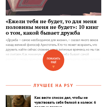
«Ежели тебя не будет, то для меня
половины меня не будет»: 10 книг
о том, какой бывает дружба
«Дружба — самое необходимое для жизни», — сказал много веков
назад великий философ Аристотель. Кто-то может возразить, что
дружить найти сейчас сложнее, чем в античные времена, но мы так
не считаем. Как минимум, потому что дружба бывает самой
ПОКАЗАТЬ
разной — между единомышленниками и антиподами, сверстниками
ЕЩЁ
и людьми из разных поколений, даже между людьми и животными.
▼
Всей ее многоликости и посвящена наша книжная подборка.
ЛУЧШЕЕ НА PSY
Как вести список дел, чтобы не
чувствовать себя белкой в колесе: 6