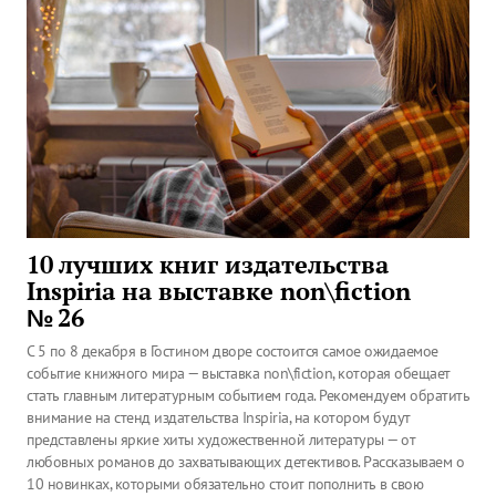
10 лучших книг издательства
Inspiria на выставке non\fiction
№ 26
С 5 по 8 декабря в Гостином дворе состоится самое ожидаемое
событие книжного мира — выставка non\fiction, которая обещает
стать главным литературным событием года. Рекомендуем обратить
внимание на стенд издательства Inspiria, на котором будут
представлены яркие хиты художественной литературы — от
любовных романов до захватывающих детективов. Рассказываем о
10 новинках, которыми обязательно стоит пополнить в свою